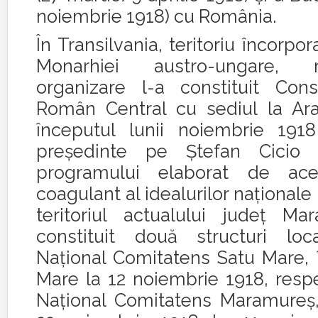
noiembrie 1918) cu România.
În Transilvania, teritoriu încorpo
Monarhiei austro-ungare,
organizare l-a constituit Consi
Român Central cu sediul la Arad,
începutul lunii noiembrie 191
preşedinte pe Ştefan Cicio P
programului elaborat de ace
coagulant al idealurilor naţionale
teritoriul actualului judeţ M
constituit două structuri loca
Naţional Comitatens Satu Mare, î
Mare la 12 noiembrie 1918, respe
Naţional Comitatens Maramureş, 