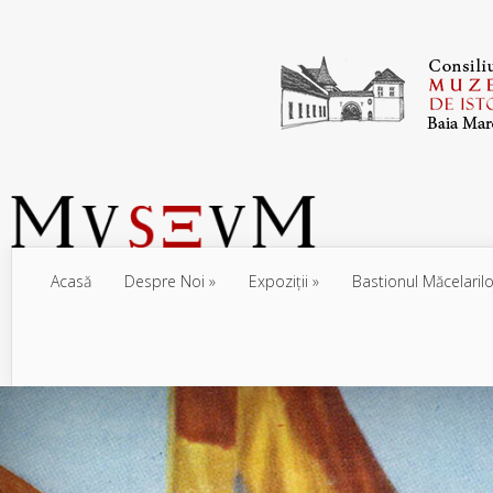
Acasă
Despre Noi
Expoziţii
Bastionul Măcelarilo