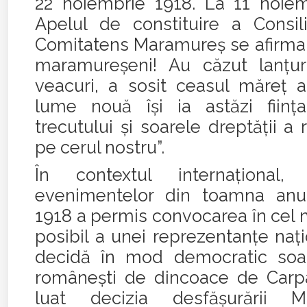
22 noiembrie 1918. La 11 noiem
Apelul de constituire a Consili
Comitatens Maramureş se afirma: 
maramureşeni! Au căzut lanţur
veacuri, a sosit ceasul măreţ al
lume nouă îşi ia astăzi fiinţ
trecutului şi soarele dreptăţii a r
pe cerul nostru”.
În contextul internaţional, 
evenimentelor din toamna anul
1918 a permis convocarea în cel 
posibil a unei reprezentanţe naţ
decidă în mod democratic soarta
româneşti de dincoace de Carpaţ
luat decizia desfăşurării M