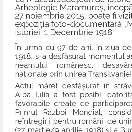
Arheologie Maramureş, începân
27 noiembrie 2015, poate fi vizi
expoziţia foto-documentară „
istoriei. 1 Decembrie 1918”
În urmă cu 97 de ani, în ziua d
1918, s-a desfăşurat momentul astr
neamului românesc, desăvârşi
naţionale prin unirea Transilvanie
Actul măreţ desfăşurat în stră
Alba Iulia a fost posibil datorit
favorabile create de participar
Primul Război Mondial, consid
reîntregirii pentru români, de uni
(27 martie/9 aprilie 1918) şi a Bu