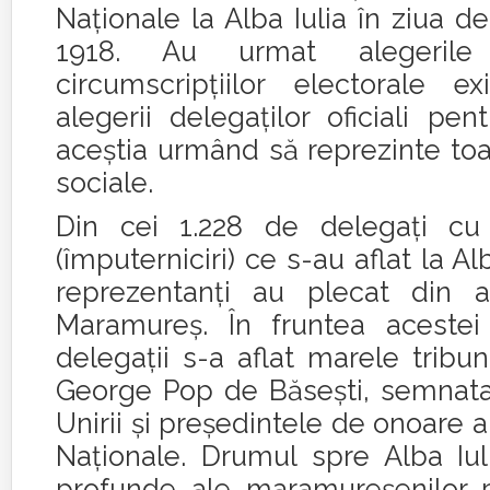
Naţionale la Alba Iulia în ziua 
1918. Au urmat alegerile
circumscripţiilor electorale e
alegerii delegaţilor oficiali pent
aceştia urmând să reprezinte toa
sociale.
Din cei 1.228 de delegaţi cu 
(împuterniciri) ce s-au aflat la Al
reprezentanţi au plecat din a
Maramureş. În fruntea acestei
delegaţii s-a aflat marele tribu
George Pop de Băseşti, semnatar
Unirii şi preşedintele de onoare a
Naţionale. Drumul spre Alba Iuli
profunde ale maramureşenilor pa