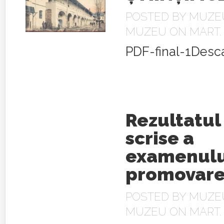
POSTED BY
MUZEU
MUZEU
ON MART. 1
PDF-final-1Desc
Rezultatul
scrise a
examenulu
promovar
POSTED BY
MUZEU
MUZEU
ON MART. 