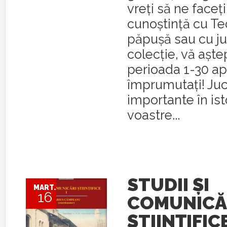
vreți să ne faceți
cunoștință cu Te
păpușă sau cu ju
colecție, vă așt
perioada 1-30 apri
împrumutați! Jucă
importante în isto
voastre...
STUDII ȘI
MART.
16
COMUNICĂ
ȘTIINȚIFICE