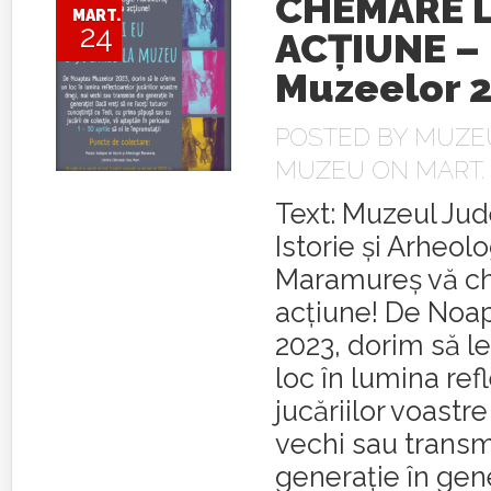
CHEMARE 
MART.
24
ACȚIUNE –
Muzeelor 
POSTED BY
MUZEU
MUZEU
ON MART. 2
Text: Muzeul Ju
Istorie și Arheol
Maramureș vă c
acțiune! De Noa
2023, dorim să l
loc în lumina ref
jucăriilor voastre
vechi sau transm
generație în gen