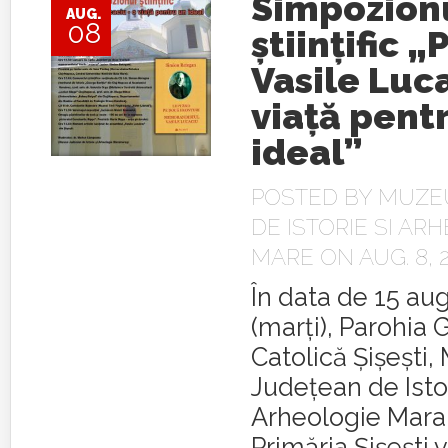
Simpozion
AUG.
08
ştiinţific „P
Vasile Luc
viaţă pent
ideal”
POSTED BY
MUZE
DE ISTORIE SI AR
MARE
ON AUG. 8, 
În data de 15 au
(marţi), Parohia 
Catolică Şişeşti,
Judeţean de Istor
Arheologie Mara
Primăria Şişeşti v