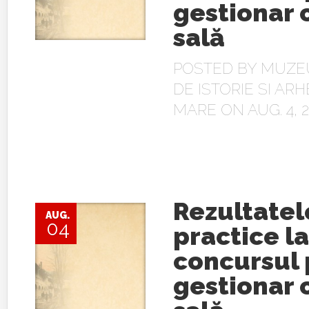
gestionar 
sală
POSTED BY
MUZE
DE ISTORIE SI AR
MARE
ON AUG. 4, 2
Rezultatel
AUG.
04
practice la
concursul
gestionar 