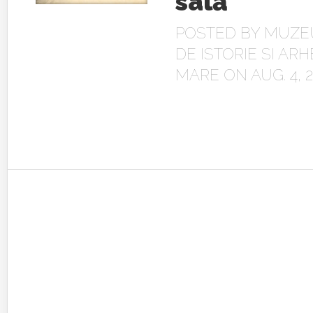
sală
POSTED BY
MUZE
DE ISTORIE SI AR
MARE
ON AUG. 4, 2