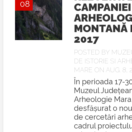
08
CAMPANIEI
ARHEOLOG
MONTANĂ D
2017
POSTED BY
MUZE
DE ISTORIE SI AR
MARE
ON AUG. 8, 
În perioada 17-30
Muzeul Judeţean 
Arheologie Mar
desfăşurat o no
de cercetări arh
cadrul proiectul