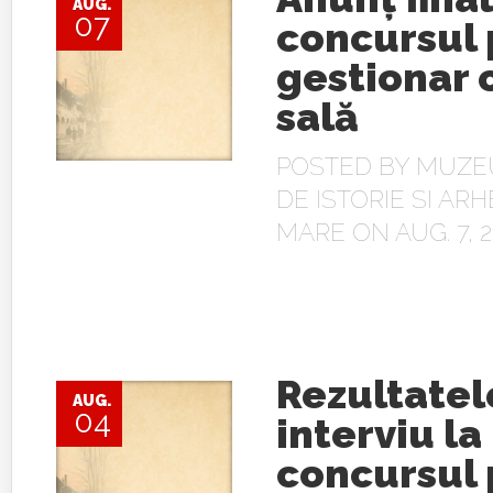
AUG.
07
concursul
gestionar 
sală
POSTED BY
MUZE
DE ISTORIE SI AR
MARE
ON AUG. 7, 2
Rezultatel
AUG.
04
interviu la
concursul