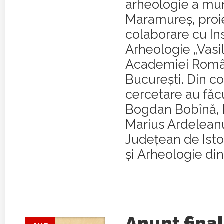
arheologie a mun
Maramureş, proie
colaborare cu Ins
Arheologie „Vasil
Academiei Româ
Bucureşti. Din co
cercetare au făc
Bogdan Bobînă, 
Marius Ardelean
Judeţean de Isto
şi Arheologie din.
Anunţ final