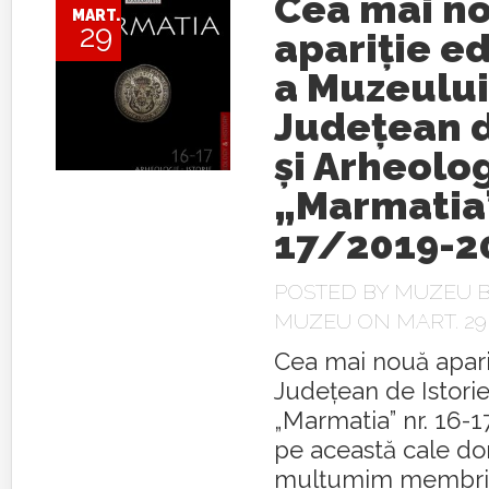
Cea mai n
MART.
29
apariție ed
a Muzeului
Județean d
și Arheolo
„Marmatia”
17/2019-2
POSTED BY
MUZEU B
MUZEU
ON MART. 29,
Cea mai nouă apari
Județean de Istorie
„Marmatia” nr. 16-1
pe această cale do
mulțumim membrilo