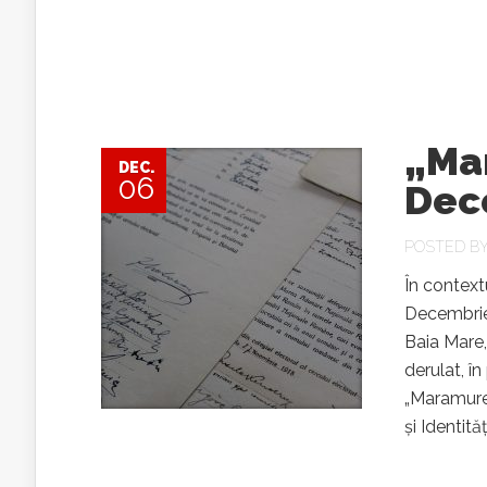
„Mar
DEC.
06
Dec
POSTED B
În contextu
Decembrie
Baia Mare,
derulat, î
„Maramureș
și Identit