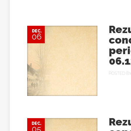
Rezu
DEC.
06
conc
peri
06.1
POSTED B
Rezu
DEC.
05