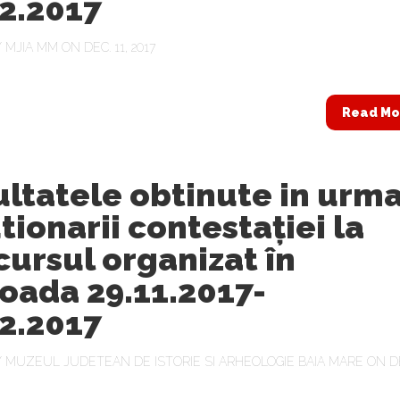
2.2017
Y
MJIA MM
ON DEC. 11, 2017
Read Mo
ltatele obtinute in urm
tionarii contestaţiei la
ursul organizat în
oada 29.11.2017-
2.2017
Y
MUZEUL JUDETEAN DE ISTORIE SI ARHEOLOGIE BAIA MARE
ON DE