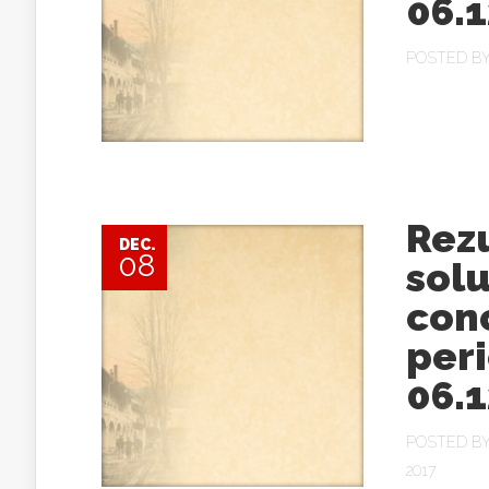
06.1
POSTED B
Rezu
DEC.
08
solu
conc
peri
06.1
POSTED B
2017