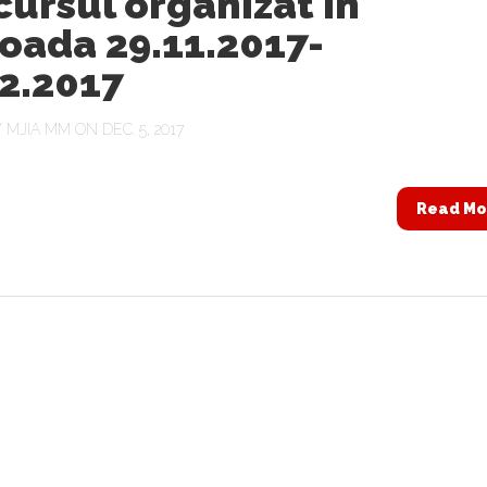
ursul organizat în
oada 29.11.2017-
2.2017
Y
MJIA MM
ON DEC. 5, 2017
Read Mo