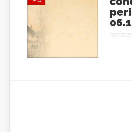
conc
peri
06.1
POSTED B