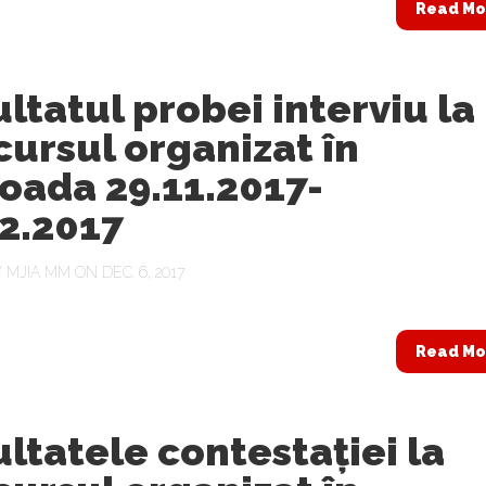
Read Mo
ltatul probei interviu la
ursul organizat în
oada 29.11.2017-
2.2017
Y
MJIA MM
ON DEC. 6, 2017
Read Mo
ltatele contestaţiei la