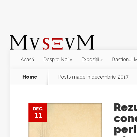
Acasă
Despre Noi
Expoziţii
Bastionul M
Home
Posts made in decembrie, 2017
Rezu
DEC.
11
conc
peri