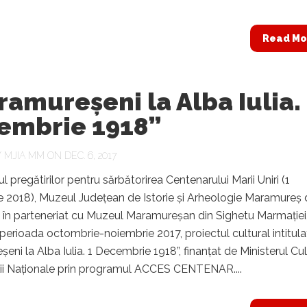
Read Mo
amureșeni la Alba Iulia.
embrie 1918”
Y
MJIA MM
ON DEC. 6, 2017
l pregătirilor pentru sărbătorirea Centenarului Marii Uniri (1
 2018), Muzeul Județean de Istorie și Arheologie Maramureș 
 în parteneriat cu Muzeul Maramureșan din Sighetu Marmației
n perioada octombrie-noiembrie 2017, proiectul cultural intitula
eni la Alba Iulia. 1 Decembrie 1918”, finanțat de Ministerul Cult
ății Naționale prin programul ACCES CENTENAR....