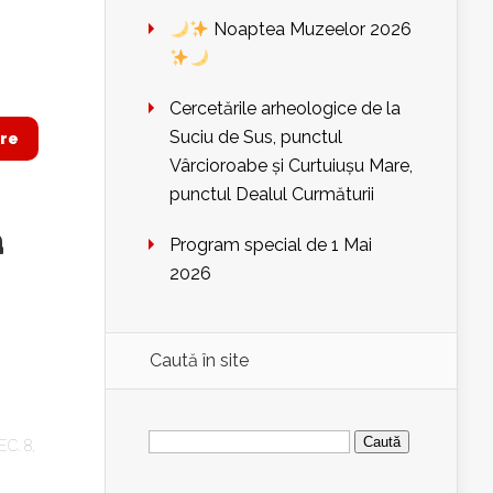
Noaptea Muzeelor 2026
Cercetările arheologice de la
Suciu de Sus, punctul
re
Vârcioroabe și Curtuiușu Mare,
punctul Dealul Curmăturii
a
Program special de 1 Mai
2026
Caută în site
Caută
C. 8,
după: