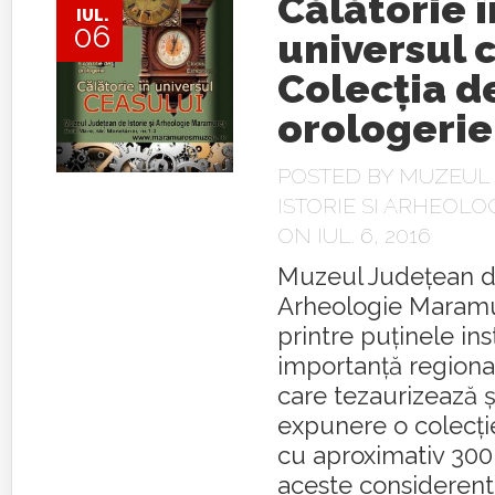
Călătorie î
IUL.
06
universul 
Colecţia d
orologerie
POSTED BY
MUZEUL 
ISTORIE SI ARHEOLO
ON IUL. 6, 2016
Muzeul Judeţean de
Arheologie Maram
printre puţinele inst
importanţă regiona
care tezaurizează şi
expunere o colecţi
cu aproximativ 300
aceste considerente