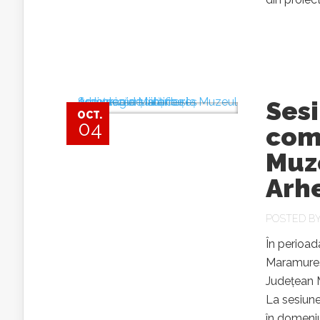
Ses
OCT.
04
comu
Muze
Arh
POSTED B
În perioad
Maramureș,
Județean M
La sesiune 
în domeniu