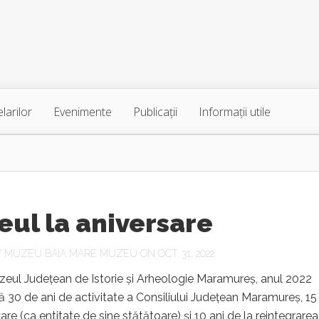
larilor
Evenimente
Publicaţii
Informaţii utile
ul la aniversare
Y
MUZEU BAIA MARE MUZEU
ON OCT. 31, 2022
eul Județean de Istorie și Arheologie Maramureș, anul 2022
30 de ani de activitate a Consiliului Județean Maramureș, 15 
nțare (ca entitate de sine stătătoare) și 10 ani de la reintegrarea