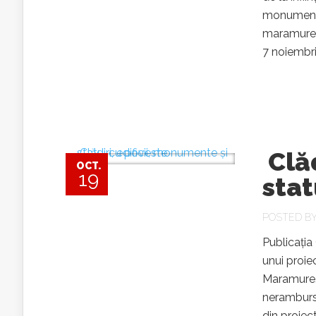
monumentulu
maramureșe
7 noiembri
Clăd
OCT.
19
stat
POSTED B
Publicația
unui proie
Maramureș,
nerambursab
din proiect