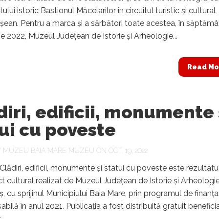
i istoric Bastionul Măcelarilor în circuitul turistic și cultural
an. Pentru a marca și a sărbători toate acestea, în săptămâ
e 2022, Muzeul Județean de Istorie și Arheologie...
Read Mo
iri, edificii, monumente 
ui cu poveste
Y
MUZEU BAIA MARE MUZEU
ON OCT. 19, 2022
 Clădiri, edificii, monumente și statui cu poveste este rezultatu
ct cultural realizat de Muzeul Județean de Istorie și Arheologi
 cu sprijinul Municipiului Baia Mare, prin programul de finanța
ilă în anul 2021. Publicația a fost distribuită gratuit beneficia
.