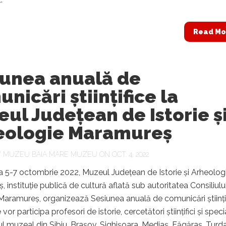
Read Mo
iunea anuală de
nicări științifice la
ul Județean de Istorie ș
eologie Maramureș
Y
MUZEU BAIA MARE MUZEU
ON OCT. 4, 2022
a 5-7 octombrie 2022, Muzeul Județean de Istorie și Arheolog
 instituție publică de cultură aflată sub autoritatea Consiliulu
aramureș, organizează Sesiunea anuală de comunicări științif
vor participa profesori de istorie, cercetători științifici și specia
l muzeal din Sibiu, Brașov, Sighișoara, Mediaș, Făgăraș, Turda