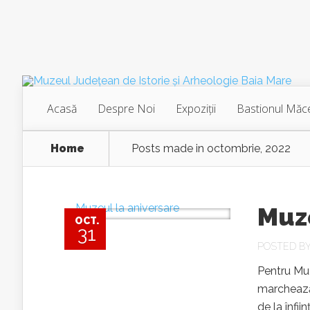
Acasă
Despre Noi
Expoziţii
Bastionul Măce
Home
Posts made in octombrie, 2022
Muze
OCT.
31
POSTED B
Pentru Muz
marchează 
de la înfii