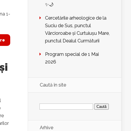
✨🌙
na 1-
Cercetările arheologice de la
Suciu de Sus, punctul
Vârcioroabe și Curtuiușu Mare,
re
punctul Dealul Curmăturii
Program special de 1 Mai
2026
și
Caută în site
l
Caută
e
după:
re
rilor
Arhive