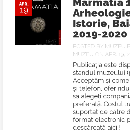
Marmatia 
APR.
19
Arheologie
Istorie, Ba
2019-2020
POSTED BY
MUZEU B
MUZEU
ON APR. 19, 2
Publicația este disp
standul muzeului (pr
Acceptăm și comenz
și telefon, oferindu
să alegeți compani
preferată. Costul tr
suportat de către d
format electronic p
descărcată aici !