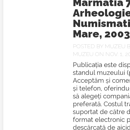
Marmatia 
Arheologi
Numismati
Mare, 2003
POSTED BY
MUZEU B
MUZEU
ON NOV. 1, 2
Publicația este disp
standul muzeului (p
Acceptăm și comenz
și telefon, oferindu
să alegeți compani
preferată. Costul tr
suportat de către d
format electronic p
descărcată de aicid