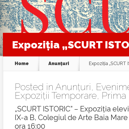
Expoziția „SCURT IST
Home
Anunţuri
Expoziția „SCURT 
Posted in
Anunţuri
,
Evenim
Expoziţii Temporare
,
Prima
„SCURT ISTORIC” – Expoziția elevil
IX-a B, Colegiul de Arte Baia Mare
ora 16:00