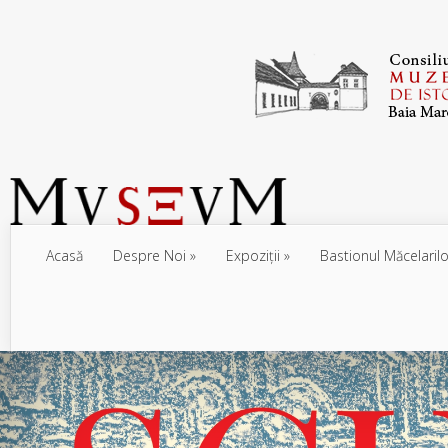
Acasă
Despre Noi
Expoziţii
Bastionul Măcelarilo