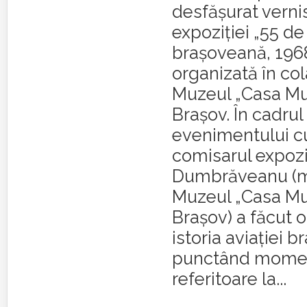
desfășurat verni
expoziției „55 de
brașoveană, 196
organizată în co
Muzeul „Casa Mur
Brașov. În cadrul
evenimentului cu
comisarul expozi
Dumbrăveanu (m
Muzeul „Casa Mur
Brașov) a făcut o
istoria aviației 
punctând mome
referitoare la...