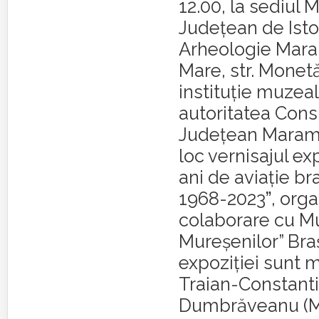
12.00, la sediul 
Judeţean de Istor
Arheologie Mara
Mare, str. Monetăr
instituție muzeal
autoritatea Consi
Județean Maramu
loc vernisajul ex
ani de aviație b
1968-2023ˮ, orga
colaborare cu M
Mureșenilor” Braș
expoziției sunt 
Traian-Constant
Dumbrăveanu (Mu