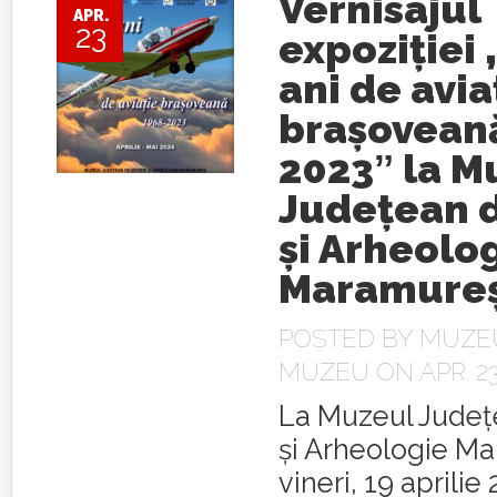
Vernisajul
APR.
23
expoziției 
ani de avia
brașoveană
2023ˮ la M
Județean d
și Arheolo
Maramure
POSTED BY
MUZEU
MUZEU
ON APR. 23
La Muzeul Județe
și Arheologie M
vineri, 19 aprilie