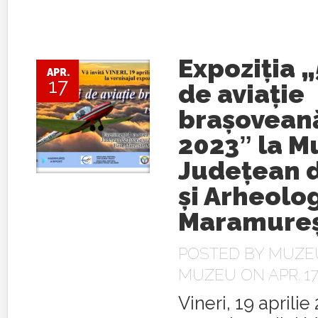
Expoziția „
APR.
17
de aviație
brașoveană
2023ˮ la M
Județean d
și Arheolo
Maramure
POSTED BY
MUZEU
MUZEU
ON APR. 17
Vineri, 19 aprilie