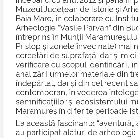
Începând cu anul 2012 şi până în 
Muzeul Judeţean de Istorie şi Arh
Baia Mare, în colaborare cu Institu
Arheologie “Vasile Pârvan” din Buc
întreprins în Munţii Maramureşulu
Prislop şi zonele învecinate) mai 
cercetări de suprafaţă, dar şi mic
verificare cu scopul identificării, în
analizării urmelor materiale din tr
îndepărtat, dar şi din cel recent s
contemporan, în vederea înţelege
semnificaţiilor şi ecosistemului mu
Maramureş în diferite perioade ist
La această fascinantă “aventură„
au participat alături de arheologi