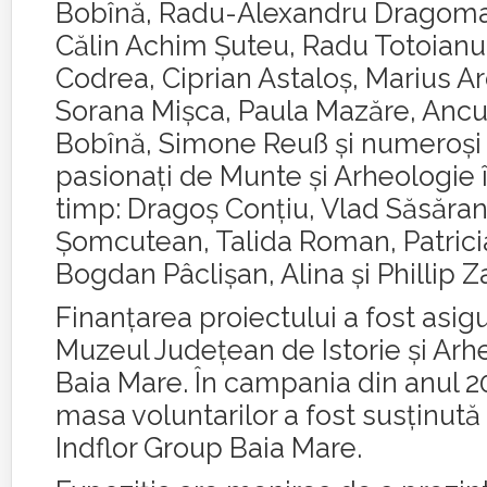
Bobînă, Radu-Alexandru Dragoma
Călin Achim Șuteu, Radu Totoianu,
Codrea, Ciprian Astaloș, Marius A
Sorana Mișca, Paula Mazăre, Ancu
Bobînă, Simone Reuß şi numeroşi 
pasionaţi de Munte şi Arheologie î
timp: Dragoș Conțiu, Vlad Săsăran
Șomcutean, Talida Roman, Patrici
Bogdan Pâclișan, Alina şi Phillip Z
Finanţarea proiectului a fost asig
Muzeul Judeţean de Istorie şi Arh
Baia Mare. În campania din anul 20
masa voluntarilor a fost susţinută 
Indflor Group Baia Mare.