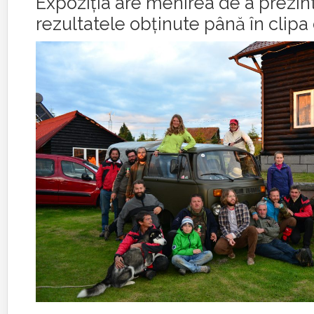
Expoziţia are menirea de a prezin
rezultatele obţinute până în clipa 