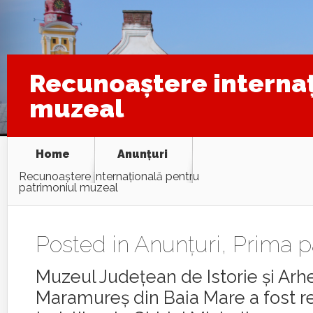
Recunoaştere internaţ
muzeal
Home
Anunţuri
Recunoaştere internaţională pentru
patrimoniul muzeal
Posted in
Anunţuri
,
Prima p
Muzeul Judeţean de Istorie şi Arh
Maramureş din Baia Mare a fost 