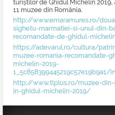
turiştilor de Ghidul Michelin 2019, 
11 muzee din România.
http://www.emaramures.ro/dou
sighetu-marmatiei-si-unul-din-b
recomandate-de-ghidul-micheli
https://adevarul.ro/cultura/patr
muzee-romania-recomandate-gh
michelin-2019-
1_5c858399445219c57e19b9a1/in
http://www.tlplus.ro/muzee-din
in-ghidul-michelin-2019/