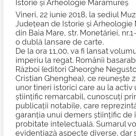
Istorie și Arheologie Maramureș
Vineri, 22 iunie 2018, la sediul Mu
Județean de Istorie și Arheologi
din Baia Mare, str. Monetăriei, nr.1
o dublă lansare de carte.
De la ora 11,00, va fi lansat volumu
imperiu la regat. Românii basarab
Război (editori Gheorghe Negustor
Cristian Ghenghea), ce reunește z
unor tineri istorici care au la acti
știin
țific remarcabil, cunoscuți pri
publicații notabile, care reprezint
garanția unui demers științific de î
probitate intelectuală. Sumarul v
evidențiază aspecte diverse, dar 