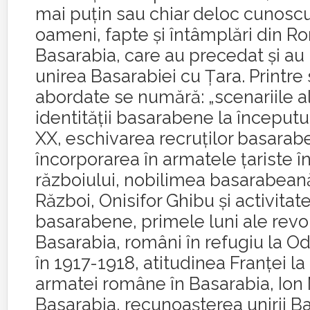
mai puțin sau chiar deloc cunosc
oameni, fapte și întâmplări din Ro
Basarabia, care au precedat și au 
unirea Basarabiei cu Ţara. Printre
abordate se numără: „scenariile al
identității basarabene la începutu
XX, eschivarea recruților basarabe
încorporarea în armatele țariste î
războiului, nobilimea basarabean
Război, Onisifor Ghibu și activitat
basarabene, primele luni ale revol
Basarabia, români în refugiu la O
în 1917-1918, atitudinea Franței la
armatei române în Basarabia, Ion 
Basarabia, recunoașterea unirii B