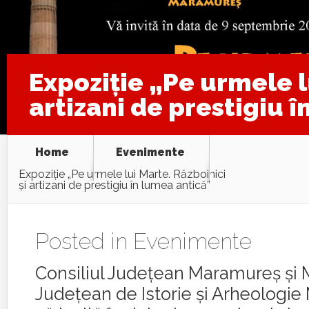
Expoziţie „Pe urmele l
artizani de prestigiu 
Home
Evenimente
Expoziţie „Pe urmele lui Marte. Războinici
şi artizani de prestigiu în lumea antică”
Posted in
Evenimente
Consiliul Judeţean Maramureş şi
Judeţean de Istorie şi Arheologi