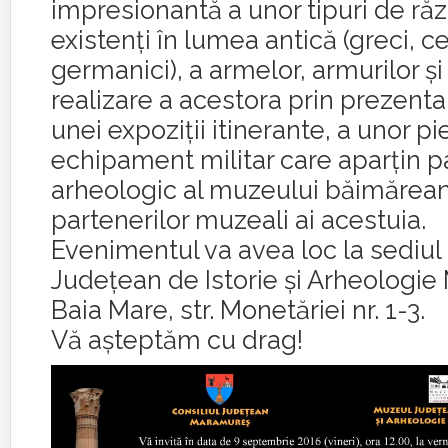
impresionantă a unor tipuri de răz
existenţi în lumea antică (greci, cel
germanici), a armelor, armurilor şi
realizare a acestora prin prezenta
unei expoziţii itinerante, a unor p
echipament militar care aparţin p
arheologic al muzeului băimărean 
partenerilor muzeali ai acestuia.
Evenimentul va avea loc la sediul
Judeţean de Istorie şi Arheologi
Baia Mare, str. Monetăriei nr. 1-3.
Vă aşteptăm cu drag!