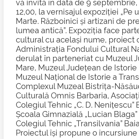
vă invită în data de 9 septembrie,
12,00, la vernisajul expoziţiei „Pe 
Marte. Războinici şi artizani de pre
lumea antică”. Expoziţia face part
cultural cu acelaşi nume, proiect 
Administraţia Fondului Cultural Na
derulat în parteneriat cu Muzeul 
Mare, Muzeul Judeţean de Istorie ş
Muzeul Naţional de Istorie a Transi
Complexul Muzeal Bistriţa-Năsăud
Culturală Omnis Barbaria, Asociaţ
Colegiul Tehnic „C. D. Neniţescu” 
Şcoala Gimnazială „Lucian Blaga” 
Colegiul Tehnic „Transilvania” Bai
Proiectul îşi propune o incursiune