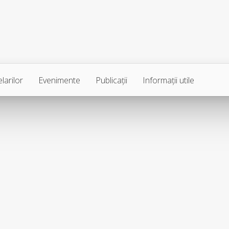
larilor
Evenimente
Publicaţii
Informaţii utile