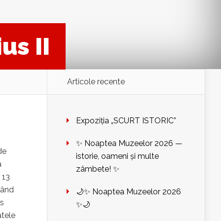
us II
Articole recente
Expoziția „SCURT ISTORIC”
✨ Noaptea Muzeelor 2026 —
de
istorie, oameni și multe
a
zâmbete! ✨
 13
vând
🌙✨ Noaptea Muzeelor 2026
rs
✨🌙
atele