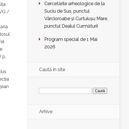
Cercetările arheologice de la
iţa
Suciu de Sus, punctul
AVG /
Vârcioroabe și Curtuiușu Mare,
punctul Dealul Curmăturii
ăria
iosul
Program special de 1 Mai
fel
2026
de
 p.
Caută în site
ius
ecția
ețean
Caută
după:
Arhive