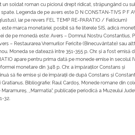
t un soldat roman cu piciorul drept ridicat, străpungând cu sul
spre spate. Legenda de pe avers este D N CONSTAN-TIVS P F 
ug(ustus), iar pe revers FEL TEMP RE-PARATIO / Fel(icium)
, este marca monetăriei, posibil să fie literele SIS, adică monet
gendei de pe monedă este: Avers – Domnul Nostru Constantius, P
evers – Restaurarea Vremurilor Fericite (Binecuvântate) sau alt
n nou. Moneda se datează între 351-355 p. Chr. și a fost emisă 
TIO apare pentru prima dată pe monede emise în secolul IV
reformei monetare din 348 p. Chr. a împăraților Constans și
nuă să fie emise și de împărații de după Constans și Constant
lui Gratianus. Bibliografie: Raul Cardoş, Monede romane din col
e Maramureș, ,,Marmatia”, publicație periodică a Muzeului Jud
1-32.