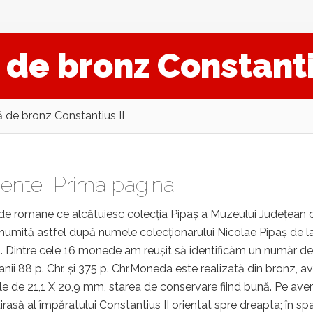
e bronz Constanti
de bronz Constantius II
ente
,
Prima pagina
de romane ce alcătuiesc colecția Pipaş a Muzeului Judeţean 
denumită astfel după numele colecţionarului Nicolae Pipaş de l
8. Dintre cele 16 monede am reuşit să identificăm un număr de
nii 88 p. Chr. şi 375 p. Chr.Moneda este realizată din bronz, a
le de 21,1 X 20,9 mm, starea de conservare fiind bună. Pe ave
rasă al împăratului Constantius II orientat spre dreapta; în sp