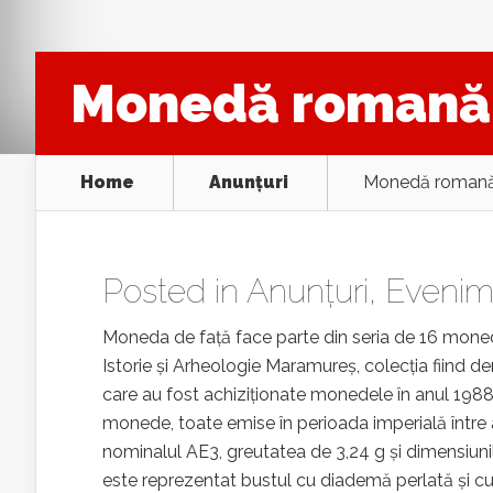
Monedă romană d
Home
Anunţuri
Monedă romană 
Posted in
Anunţuri
,
Evenim
Moneda de față face parte din seria de 16 mone
Istorie şi Arheologie Maramureş, colecția fiind 
care au fost achiziţionate monedele în anul 198
monede, toate emise în perioada imperială între a
nominalul AE3, greutatea de 3,24 g și dimensiuni
este reprezentat bustul cu diademă perlată şi cui