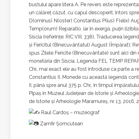
bustului apare litera A. Pe revers este reprezenta
un călăreţ căzut, cu capul descoperit, întors 
D(ominus) N(oster) Constantius P(ius) F(elix) A
Temp(orum) Reparatio, iar în exergă, puţin lizibilă
Siscia (referințe: RIC VIII, 338). Traducerea le
și Fericitul (Binecuvântatul) August (Împărat); R
spus Zilele Fericite (Binecuvântate) sunt aici di
monetăria din Siscia. Legenda FEL TEMP REPARA
Chr., mai exact ele au fost introduse ca parte a 
Constantius II. Monede cu această legendă conti
II, până spre anul 375 p. Chr., în timpul împăratu
Pipaș în Muzeul Județean de Istorie și Arheologi
de Istorie și Arheologie Maramureș, nr. 13, 2016, 2
Raul Cardoș – muzeograf
Zamfir Șomcutean