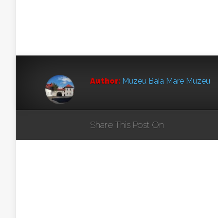
Author:
Muzeu Baia Mare Muzeu
Share This Post On