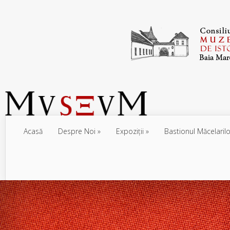
Acasă
Despre Noi
Expoziţii
Bastionul Măcelarilo