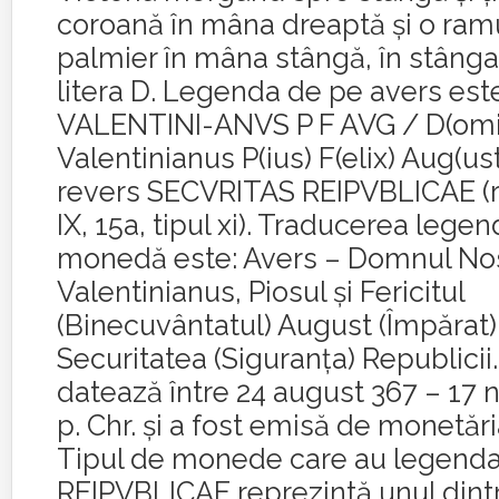
coroană în mâna dreaptă şi o ram
palmier în mâna stângă, în stânga
litera D. Legenda de pe avers est
VALENTINI-ANVS P F AVG / D(omin
Valentinianus P(ius) F(elix) Aug(ust
revers SECVRITAS REIPVBLICAE (re
IX, 15a, tipul xi). Traducerea lege
monedă este: Avers – Domnul No
Valentinianus, Piosul și Fericitul
(Binecuvântatul) August (Împărat)
Securitatea (Siguranța) Republici
datează între 24 august 367 – 17 
p. Chr. și a fost emisă de monetări
Tipul de monede care au legend
REIPVBLICAE reprezintă unul dint