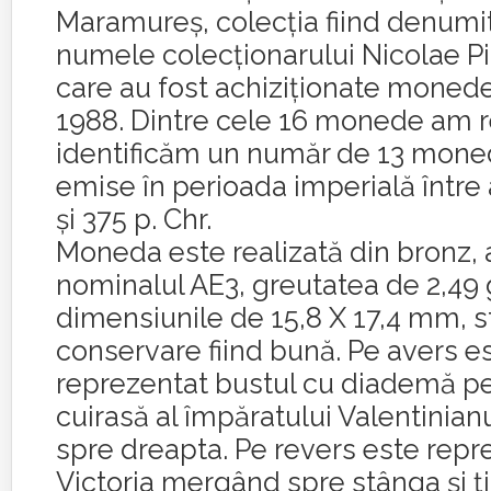
Maramureş, colecția fiind denumi
numele colecţionarului Nicolae Pi
care au fost achiziţionate monede
1988. Dintre cele 16 monede am r
identificăm un număr de 13 mone
emise în perioada imperială între a
şi 375 p. Chr.
Moneda este realizată din bronz,
nominalul AE3, greutatea de 2,49 g
dimensiunile de 15,8 X 17,4 mm, s
conservare fiind bună. Pe avers e
reprezentat bustul cu diademă per
cuirasă al împăratului Valentinianu
spre dreapta. Pe revers este repr
Victoria mergând spre stânga şi ţ