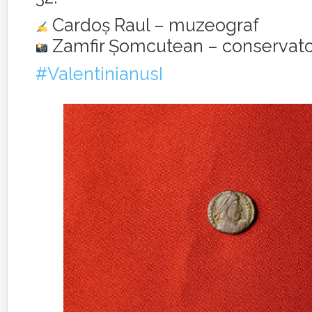
Cardoș Raul – muzeograf
Zamfir Șomcutean – conservat
#ValentinianusI