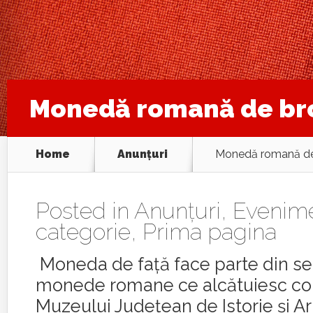
Monedă romană de bro
Home
Anunţuri
Monedă romană de 
Posted in
Anunţuri
,
Evenim
categorie
,
Prima pagina
Moneda de față face parte din se
monede romane ce alcătuiesc col
Muzeului Judeţean de Istorie şi A