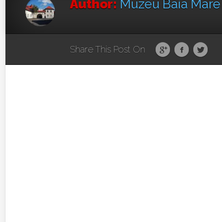
Author:
Muzeu Baia Mar
Share This Post On