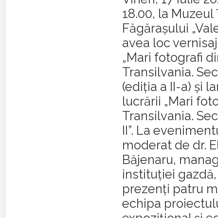
18.00, la Muzeul 
Făgărașului „Vale
avea loc vernisaj
„Mari fotografi d
Transilvania. Se
(ediția a II-a) și 
lucrării „Mari fot
Transilvania. Sec
II”. La eveniment
moderat de dr. E
Băjenaru, manag
instituției gazdă, 
prezenți patru 
echipa proiectul