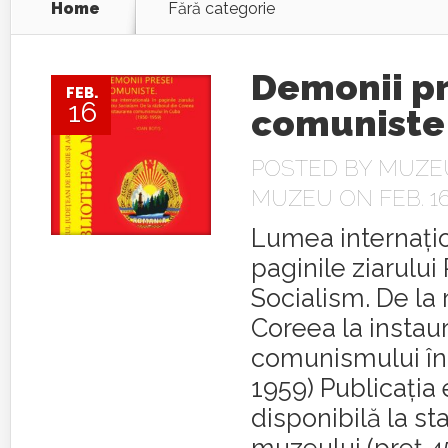
Home
Fără categorie
Demonii pr
FEB.
16
comuniste
POSTED BY
MUZEU
MUZEU
ON FEB. 16
Lumea internațio
paginile ziarului
Socialism. De la 
Coreea la instau
comunismului în
1959) Publicația 
disponibilă la st