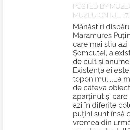
POSTED BY
MUZEU
MUZEU
ON IUL. 17,
Mănăstiri dispăru
Maramureş Puţini
care mai ştiu azi 
Şomcutei, a exis
de cult şi anume
Existenţa ei este
toponimul ,,La mă
de câteva obiecte
aparţinut şi care
azi în diferite col
puţini sunt însă c
vremea din urmă