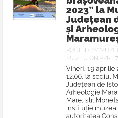
brașoveană
2023ˮ la M
Județean d
și Arheolo
Maramure
POSTED BY
MUZEU
MUZEU
ON APR. 17
Vineri, 19 aprilie
12.00, la sediul 
Judeţean de Istor
Arheologie Mara
Mare, str. Monetăr
instituție muzeal
autoritatea Consi