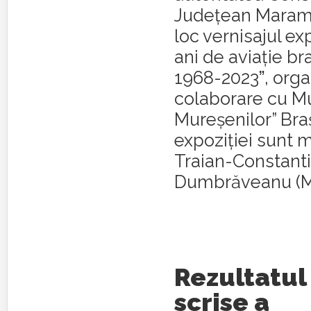
Județean Maramu
loc vernisajul ex
ani de aviație b
1968-2023ˮ, orga
colaborare cu M
Mureșenilor” Braș
expoziției sunt 
Traian-Constant
Dumbrăveanu (Mu
Rezultatul
scrise a