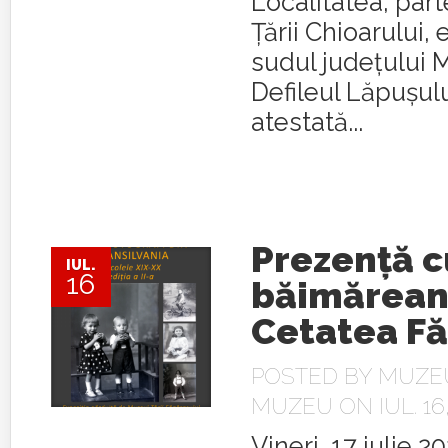
Localitatea, part
Țării Chioarului, 
sudul județului 
Defileul Lăpușulu
atestată...
Prezență c
IUL.
16
băimărean
Cetatea F
POSTED BY
MUZEU
MUZEU
ON IUL. 16
Vineri, 17 iulie 20