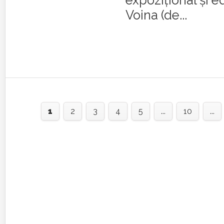
expozițional și ed
Voina (de...
1
2
3
4
5
...
10
...