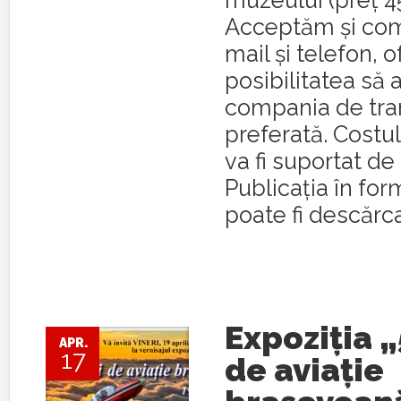
muzeului (preț 45
Acceptăm și com
mail și telefon, 
posibilitatea să 
compania de tra
preferată. Costul
va fi suportat de
Publicația în for
poate fi descărca
Expoziția „
APR.
17
de aviație