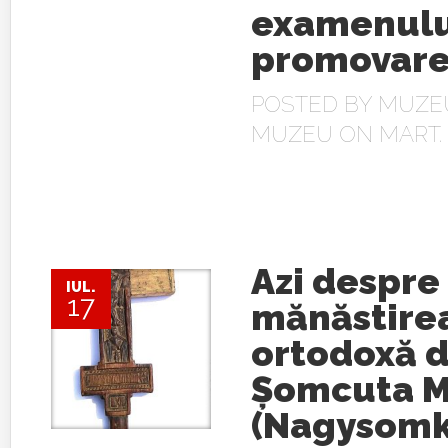
examenulu
promovar
POSTED BY
MUZEU
MUZEU
ON MART. 
Azi despre
IUL.
17
mănăstire
ortodoxă d
Şomcuta M
(Nagysomk