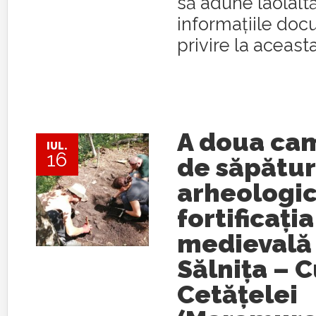
să adune laolalt
informaţiile do
privire la aceasta
A doua ca
IUL.
16
de săpătur
arheologic
fortificația
medievală 
Sălnița – 
Cetățelei