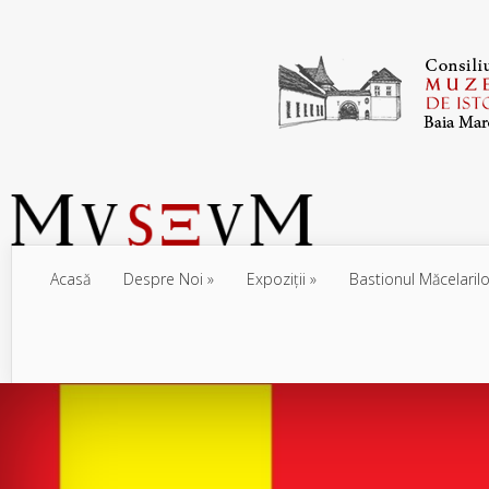
Acasă
Despre Noi
Expoziţii
Bastionul Măcelarilo