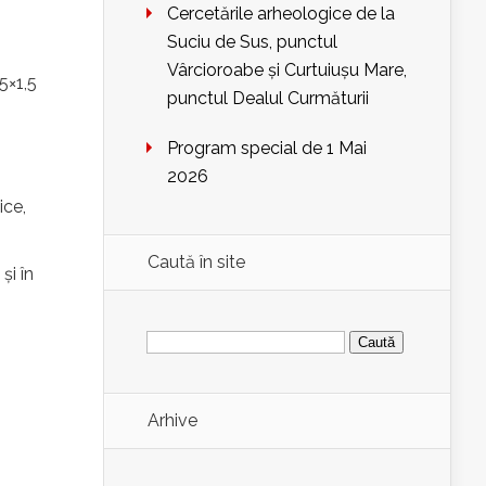
Cercetările arheologice de la
Suciu de Sus, punctul
Vârcioroabe și Curtuiușu Mare,
5×1,5
punctul Dealul Curmăturii
Program special de 1 Mai
2026
ice,
Caută în site
și în
Caută
după:
Arhive