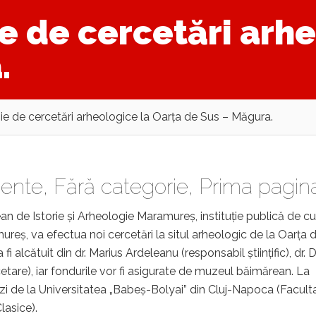
 de cercetări arhe
.
 de cercetări arheologice la Oarța de Sus – Măgura.
ente
,
Fără categorie
,
Prima pagin
n de Istorie și Arheologie Maramureș, instituție publică de cu
reș, va efectua noi cercetări la situl arheologic de la Oarța 
 fi alcătuit din dr. Marius Ardeleanu (responsabil științific), dr. 
tare), iar fondurile vor fi asigurate de muzeul băimărean. La
nzi de la Universitatea „Babeș-Bolyai” din Cluj-Napoca (Facult
Clasice).