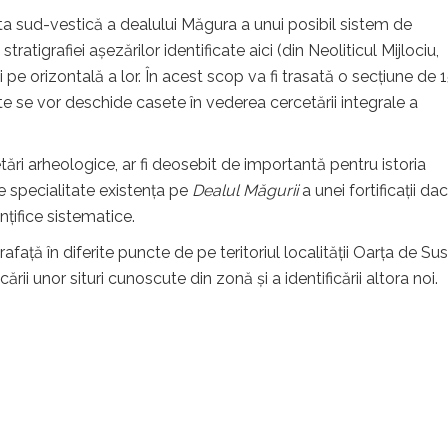
ta sud-vestică a dealului Măgura a unui posibil sistem de
ratigrafiei așezărilor identificate aici (din Neoliticul Mijlociu,
i pe orizontală a lor. În acest scop va fi trasată o secțiune de 1
te se vor deschide casete în vederea cercetării integrale a
etări arheologice, ar fi deosebit de importantă pentru istoria
de specialitate existența pe
Dealul Măgurii
a unei fortificații dac
nțifice sistematice.
ață în diferite puncte de pe teritoriul localității Oarța de Sus 
cării unor situri cunoscute din zonă și a identificării altora noi.