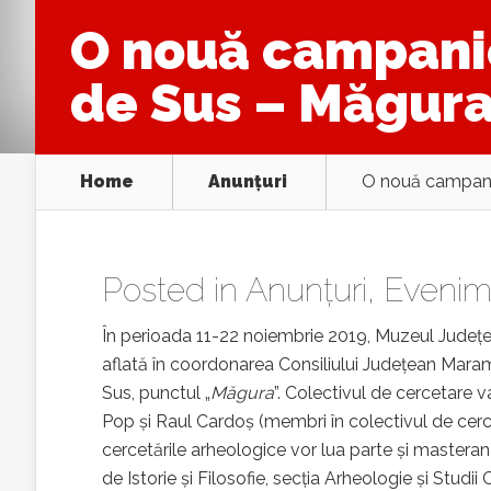
O nouă campanie
de Sus – Măgura
Home
Anunţuri
O nouă campanie
Posted in
Anunţuri
,
Evenim
În perioada 11-22 noiembrie 2019, Muzeul Județea
aflată în coordonarea Consiliului Județean Maramu
Sus, punctul „
Măgura
”. Colectivul de cercetare va
Pop și Raul Cardoş (membri în colectivul de cerce
cercetările arheologice vor lua parte și mastera
de Istorie și Filosofie, secția Arheologie și Studii 