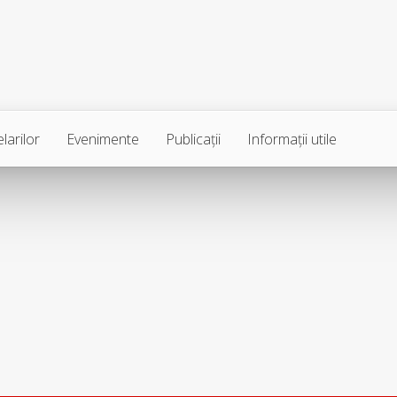
larilor
Evenimente
Publicaţii
Informaţii utile