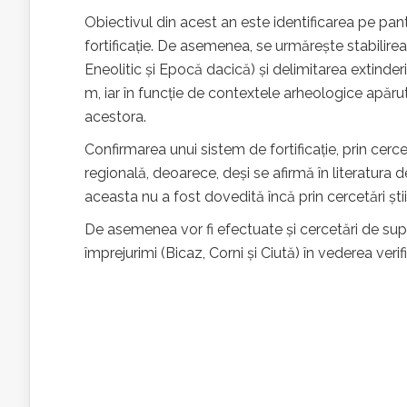
Obiectivul din acest an este identificarea pe pan
fortificație. De asemenea, se urmărește stabilirea st
Eneolitic și Epocă dacică) și delimitarea extinderi
m, iar în funcție de contextele arheologice apăru
acestora.
Confirmarea unui sistem de fortificație, prin cerc
regională, deoarece, deși se afirmă în literatura 
aceasta nu a fost dovedită încă prin cercetări știi
De asemenea vor fi efectuate și cercetări de supraf
împrejurimi (Bicaz, Corni și Ciută) în vederea verifi