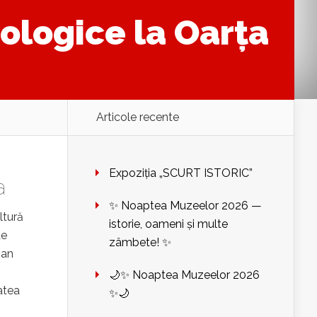
ologice la Oarța
Articole recente
Expoziția „SCURT ISTORIC”
a
✨ Noaptea Muzeelor 2026 —
ltură
istorie, oameni și multe
de
zâmbete! ✨
Dan
🌙✨ Noaptea Muzeelor 2026
atea
✨🌙