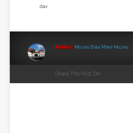
dav
Author:
Muzeu Baia Mare Muzeu
Share This Post On