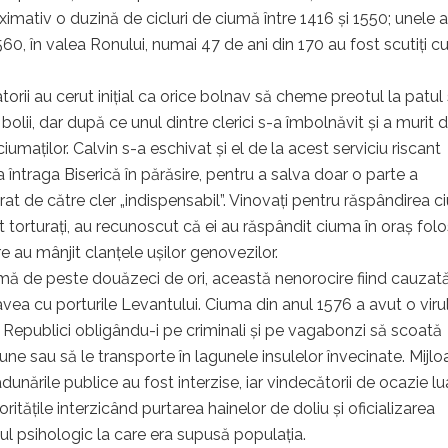
oximativ o duzină de cicluri de ciumă între 1416 şi 1550; unele 
1560, în valea Ronului, numai 47 de ani din 170 au fost scutiţi c
orii au cerut iniţial ca orice bolnav să cheme preotul la patul
 bolii, dar după ce unul dintre clerici s-a îmbolnăvit şi a murit 
umaţilor. Calvin s-a eschivat şi el de la acest serviciu riscant
întraga Biserică în părăsire, pentru a salva doar o parte a
larat de către cler „indispensabil”. Vinovaţi pentru răspândirea c
t torturaţi, au recunoscut că ei au răspândit ciuma în oraş fol
e au mânjit clanţele uşilor genovezilor.
iumă de peste douăzeci de ori, această nenorocire fiind cauzat
avea cu porturile Levantului. Ciuma din anul 1576 a avut o viru
ei Republici obligându-i pe criminali și pe vagabonzi să scoată
une sau să le transporte în lagunele insulelor învecinate. Mijlo
unările publice au fost interzise, iar vindecătorii de ocazie l
itățile interzicând purtarea hainelor de doliu și oficializarea
ul psihologic la care era supusă populația.