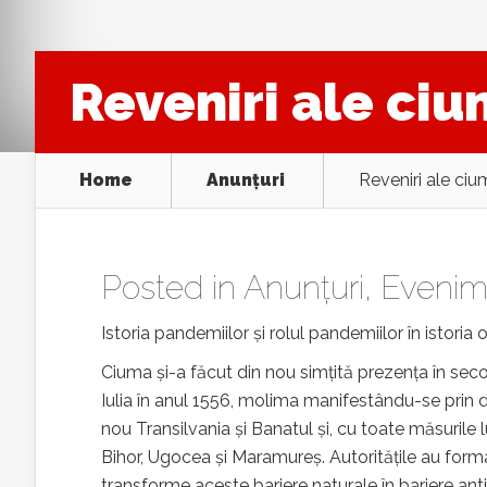
Reveniri ale ciu
Home
Anunţuri
Reveniri ale ciu
Posted in
Anunţuri
,
Evenim
Istoria pandemiilor și rolul pandemiilor în istoria o
Ciuma și-a făcut din nou simțită prezența în secolu
Iulia în anul 1556, molima manifestându-se prin dur
nou Transilvania și Banatul și, cu toate măsurile lu
Bihor, Ugocea și Maramureș. Autoritățile au form
transforme aceste bariere naturale în bariere anti