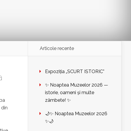
Articole recente
Expoziția „SCURT ISTORIC”
a
✨ Noaptea Muzeelor 2026 —
istorie, oameni și multe
lba
zâmbete! ✨
 din
🌙✨ Noaptea Muzeelor 2026
n
✨🌙
tive.