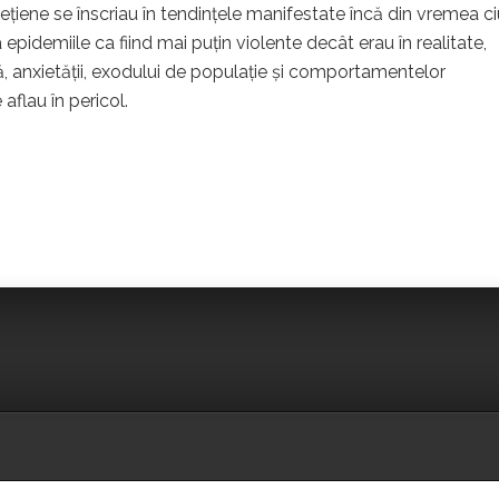
nețiene se înscriau în tendințele manifestate încă din vremea c
a epidemiile ca fiind mai puțin violente decât erau în realitate,
să, anxietății, exodului de populație și comportamentelor
aflau în pericol.