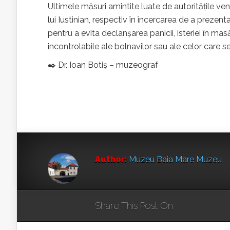
Ultimele măsuri amintite luate de autoritățile ve
lui Iustinian, respectiv în încercarea de a prezent
pentru a evita declanșarea panicii, isteriei în ma
incontrolabile ale bolnavilor sau ale celor care se 
✒️ Dr. Ioan Botiș – muzeograf
Author:
Muzeu Baia Mare Muzeu
Share This Post On