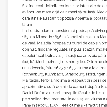
S-a încercat delimitarea locurilor infectate de c
avându-se mare grijă ca nimeni să nu iasă. Medicii
carantinale au stârnit opoziția violentă a populați
țăranii.
La Londra, ciuma, considerată pedeapsă divină pe
1630 la Milano, în 1656 la Napoli şi în 1720 la Mar
de vară. Maladia începea cu dureri de cap şi v
obişnuit, frisoane regulate, un puls scăzut, moale
capului încât bolnavul şi-l susţinea anevoie părâ
fixă, trădând spaima şi deznădejdea. O treime di
unui deceniu, între 1625 și 1635, ciuma a lovit 
Rothenburg, Kulmbach, Strasbourg, Nördlingen ș
Mai târziu, teribila molimă a reapărut din ce în ce
aproximativ o sută de mii de oameni, după alte s
Daniel Defoe a descris ravagiile făcute de teribilu
pe o solidă documentare. În acelaşi an, ciuma a 
Până în secolul al XVIII-lea ciuma şi-a făcut simţ