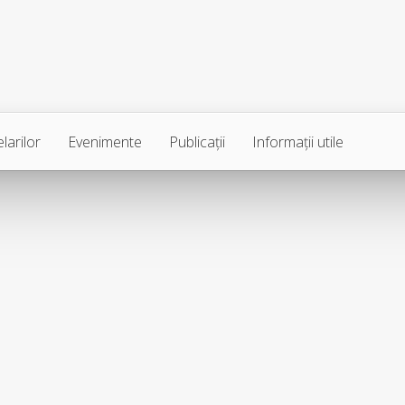
larilor
Evenimente
Publicaţii
Informaţii utile