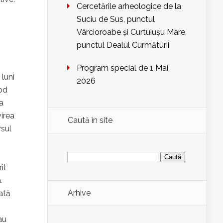
Cercetările arheologice de la
Suciu de Sus, punctul
Vârcioroabe și Curtuiușu Mare,
punctul Dealul Curmăturii
Program special de 1 Mai
 luni
2026
od
a
virea
Caută în site
rsul
Caută
după:
it
.
Arhive
zată
au