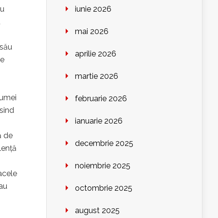
au
iunie 2026
u
mai 2026
 său
aprilie 2026
de
martie 2026
iumei
februarie 2026
osind
ianuarie 2026
ă de
decembrie 2025
lență
noiembrie 2025
acele
uau
octombrie 2025
august 2025