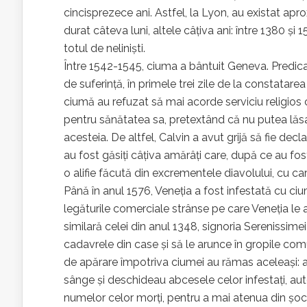
cincisprezece ani. Astfel, la Lyon, au existat apr
durat câteva luni, altele câţiva ani: între 1380 şi 
totul de nelinişti.
Între 1542-1545, ciuma a bântuit Geneva. Predicat
de suferinţă, în primele trei zile de la constatarea
ciumă au refuzat să mai acorde serviciu religios ci
pentru sănătatea sa, pretextând că nu putea lăsa 
acesteia. De altfel, Calvin a avut grijă să fie dec
au fost găsiţi câţiva amărâţi care, după ce au fos
o alifie făcută din excrementele diavolului, cu car
Până în anul 1576, Veneția a fost infestată cu c
legăturile comerciale strânse pe care Veneția le 
similară celei din anul 1348, signoria Serenissim
cadavrele din case și să le arunce în gropile com
de apărare împotriva ciumei au rămas aceleași: ad
sânge și deschideau abcesele celor infestați, autor
numelor celor morți, pentru a mai atenua din șoc