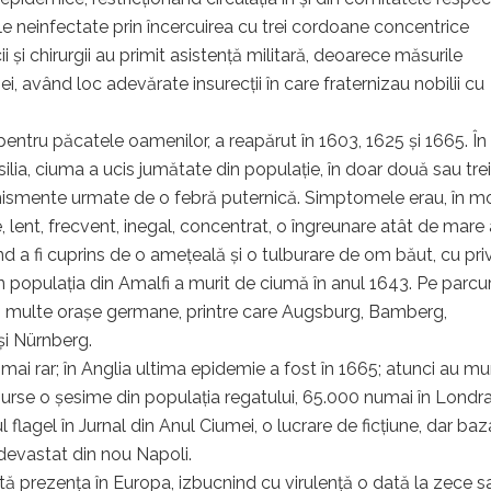
ele neinfectate prin încercuirea cu trei cordoane concentrice
 și chirurgii au primit asistență militară, deoarece măsurile
ei, având loc adevărate insurecții în care fraternizau nobilii cu
ntru păcatele oamenilor, a reapărut în 1603, 1625 şi 1665. În
silia, ciuma a ucis jumătate din populaţie, în doar două sau trei
omismente urmate de o febră puternică. Simptomele erau, în m
, lent, frecvent, inegal, concentrat, o îngreunare atât de mare 
nd a fi cuprins de o ameţeală şi o tulburare de om băut, cu pri
n populaţia din Amalfi a murit de ciumă în anul 1643. Pe parcu
mai multe orașe germane, printre care Augsburg, Bamberg,
i Nürnberg.
 mai rar; în Anglia ultima epidemie a fost în 1665; atunci au mur
urse o şesime din populaţia regatului, 65.000 numai în Londra
l flagel în Jurnal din Anul Ciumei, o lucrare de ficţiune, dar ba
devastat din nou Napoli.
ită prezenţa în Europa, izbucnind cu virulenţă o dată la zece s