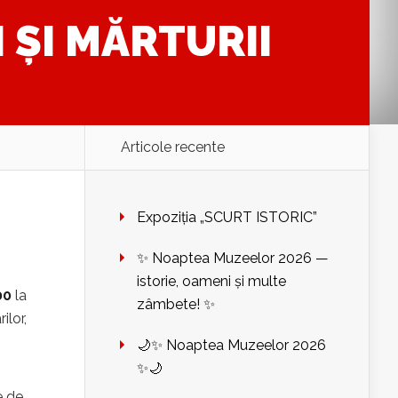
 ŞI MĂRTURII
Articole recente
Expoziția „SCURT ISTORIC”
✨ Noaptea Muzeelor 2026 —
istorie, oameni și multe
.00
la
zâmbete! ✨
ilor,
🌙✨ Noaptea Muzeelor 2026
✨🌙
e de