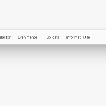
larilor
Evenimente
Publicaţii
Informaţii utile