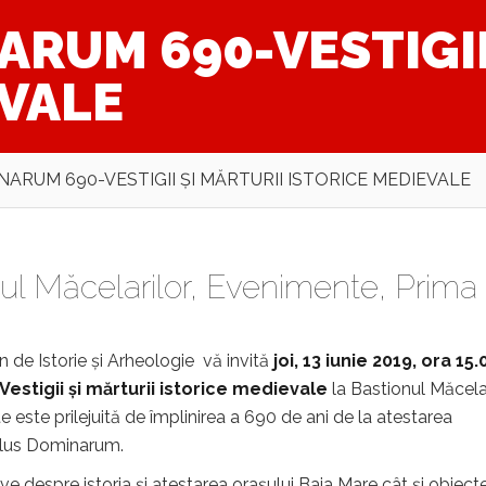
RUM 690-VESTIGII
EVALE
ARUM 690-VESTIGII ŞI MĂRTURII ISTORICE MEDIEVALE
ul Măcelarilor
,
Evenimente
,
Prima
 de Istorie şi Arheologie vă invită
joi, 13 iunie 2019, ora 15
estigii şi mărturii istorice medievale
la Bastionul Măcelar
te este prilejuită de împlinirea a 690 de ani de la atestarea
vulus Dominarum.
ve despre istoria și atestarea orașului Baia Mare cât și obiect