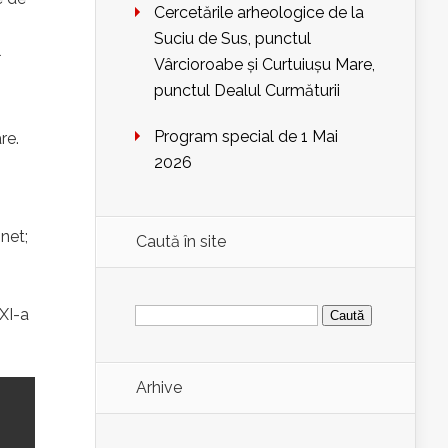
Cercetările arheologice de la
Suciu de Sus, punctul
l
Vârcioroabe și Curtuiușu Mare,
punctul Dealul Curmăturii
Program special de 1 Mai
re.
2026
net;
Caută în site
Caută
 XI-a
după:
Arhive