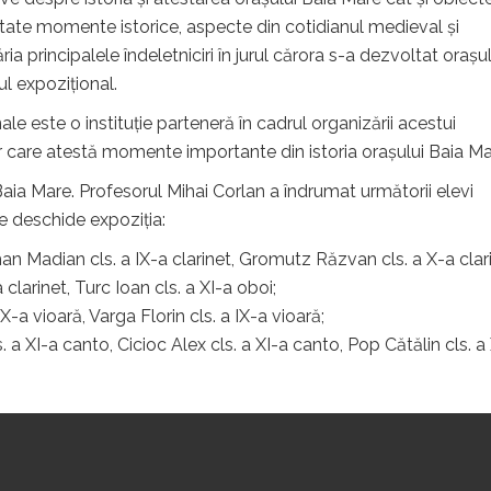
ntate momente istorice, aspecte din cotidianul medieval și
ia principalele îndeletniciri în jurul cărora s-a dezvoltat oraşu
ul expozițional.
e este o instituție parteneră în cadrul organizării acestui
r care atestă momente importante din istoria orașului Baia Ma
Baia Mare. Profesorul Mihai Corlan a îndrumat următorii elevi
e deschide expoziția:
n Madian cls. a IX-a clarinet, Gromutz Răzvan cls. a X-a clari
 clarinet, Turc Ioan cls. a XI-a oboi;
IX-a vioară, Varga Florin cls. a IX-a vioară;
. a XI-a canto, Cicioc Alex cls. a XI-a canto, Pop Cătălin cls. a