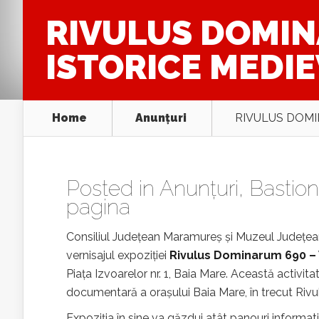
RIVULUS DOMINA
ISTORICE MEDI
Home
Anunţuri
RIVULUS DOMIN
Posted in
Anunţuri
,
Bastion
pagina
Consiliul Judeţean Maramureş şi Muzeul Judeţean
vernisajul expoziţiei
Rivulus Dominarum 690 – V
Piaţa Izvoarelor nr. 1, Baia Mare. Această activita
documentară a oraşului Baia Mare, în trecut Ri
Expoziția în sine va găzdui atât panouri informati