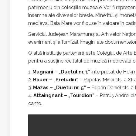
patrimoniu din colecțiile muzeale. Vor fi repreze
însemne ale diverselor bresle. Mineritul şi monetăr
medieval Baia Mare vor fi puse în valoare în cadr
Serviciul Judeţean Maramureş al Arhivelor Naţional
eveniment și a furnizat imagini ale documentelo
O altă instituție parteneră este Colegiul de Arte 
pentru a susține recitalul de muzică medievală c
Magnani – „Duetul nr. 1”
interpretat de Hokma
Bauer – „Preludiu”
– Papelaş Mihai cls. a XI-a
Mazas – „Duetul nr. 5” –
Filipan Daniel cls. a 
Attaingnant – „Tourdion”
– Petruş Andrei cls
canto.