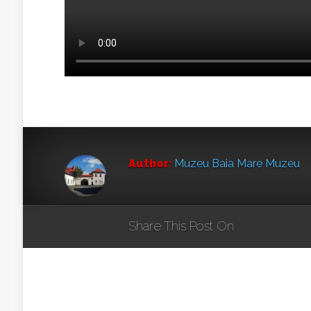
Author:
Muzeu Baia Mare Muzeu
Share This Post On