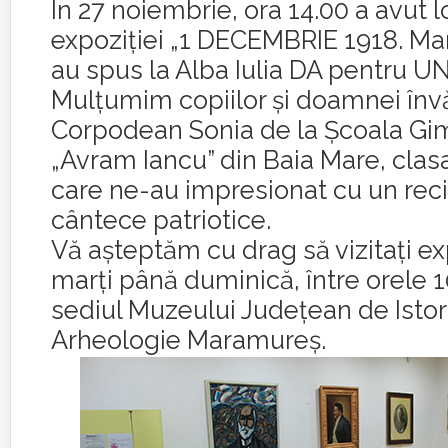
În 27 noiembrie, ora 14.00 a avut l
expoziției „1 DECEMBRIE 1918. M
au spus la Alba Iulia DA pentru UN
Mulţumim copiilor şi doamnei înv
Corpodean Sonia de la Școala Gi
„Avram Iancu” din Baia Mare, clasa
care ne-au impresionat cu un reci
cântece patriotice.
Vă așteptăm cu drag să vizitați ex
marți până duminică, între orele 1
sediul Muzeului Județean de Istori
Arheologie Maramureș.