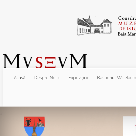
Acasă
Despre Noi
Expoziţii
Bastionul Măcelarilo