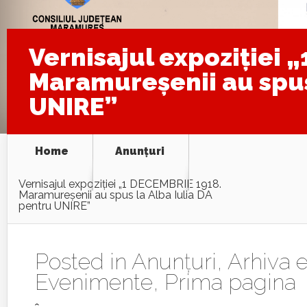
Vernisajul expoziției 
Maramureșenii au spus
UNIRE”
Home
Anunţuri
Vernisajul expoziției „1 DECEMBRIE 1918.
Maramureșenii au spus la Alba Iulia DA
pentru UNIRE”
Posted in
Anunţuri
,
Arhiva e
Evenimente
,
Prima pagina