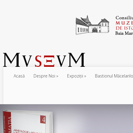
Acasă
Despre Noi
Expoziţii
Bastionul Măcelarilo