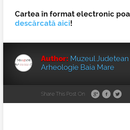
Cartea în format electronic poat
descărcată aici
!
Author:
Muzeul Judetean d
Arheologie Baia Mare
Share This Post On