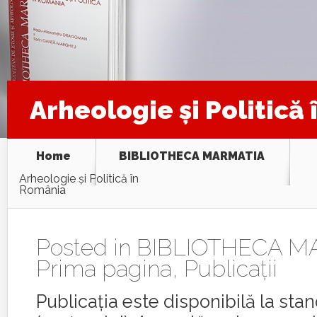
Arheologie şi Politică
Home
BIBLIOTHECA MARMATIA
Arheologie şi Politică în
România
Posted in
BIBLIOTHECA M
Prima pagina
,
Publicaţii
Publicația este disponibilă la sta