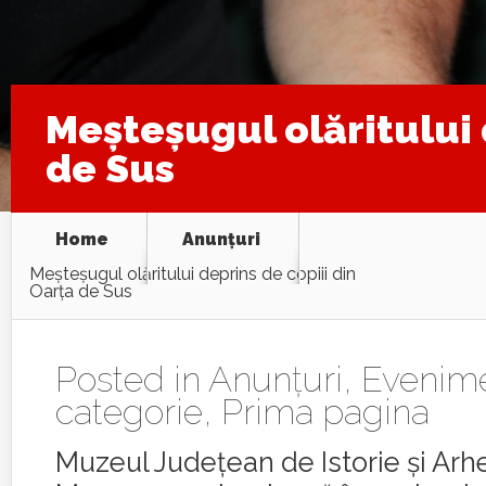
Meşteşugul olăritului 
de Sus
Home
Anunţuri
Meşteşugul olăritului deprins de copiii din
Oarţa de Sus
Posted in
Anunţuri
,
Evenim
categorie
,
Prima pagina
Muzeul Judeţean de Istorie şi Arh