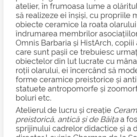
atelier, în frumoasa lume a olăritu
să realizeze ei înşişi, cu propriile 
obiecte ceramice la roata olarului
îndrumarea membrilor asociaţiilo
Omnis Barbaria şi HistArch, copiii 
care sunt paşii ce trebuiesc urmaţ
obiectelor din lut lucrate cu mâna,
roţii olarului, ei încercând să mod
forme ceramice preistorice şi an
statuete antropomorfe şi zoomorfe
boluri etc.
Atelierul de lucru şi creaţie
Ceram
preistorică, antică şi de Băiţa
a fos
sprijinului cadrelor didactice şi 