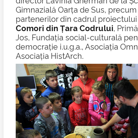
director Lavinia Gherman de la Ş
Gimnazială Oarţa de Sus, precum ş
partenerilor din cadrul proiectului
Comori din Ţara Codrului
, Primă
Jos, Fundaţia social-culturală pen
democraţie i.u.g.a., Asociaţia Omn
Asociaţia HistArch.