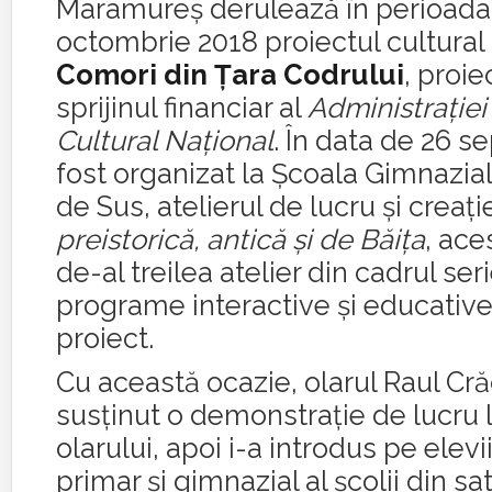
Maramureş derulează în perioada
octombrie 2018 proiectul cultural i
Comori din Ţara Codrului
, proie
sprijinul financiar al
Administraţiei
Cultural Naţional
. În data de 26 s
fost organizat la Şcoala Gimnazia
de Sus, atelierul de lucru şi creaţ
preistorică, antică şi de Băiţa
, ace
de-al treilea atelier din cadrul ser
programe interactive şi educative
proiect.
Cu această ocazie, olarul Raul Cră
susţinut o demonstraţie de lucru 
olarului, apoi i-a introdus pe elevii
primar şi gimnazial al şcolii din sa