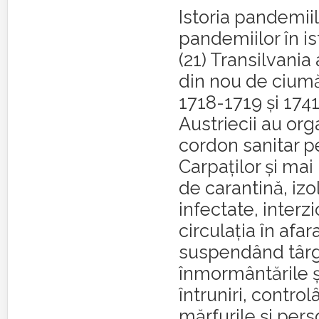
Istoria pandemiilo
pandemiilor în is
(21) Transilvania 
din nou de ciumă 
1718-1719 şi 1741
Austriecii au org
cordon sanitar pe
Carpaţilor şi ma
de carantină, iz
infectate, interz
circulaţia în afar
suspendând târg
înmormântările şi
întruniri, control
mărfurile şi pers