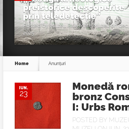
preistorice descoperite
prin teledetecție”
Posted by
Muzeu Baia Mare Muzeu
on dec.
2025
Home
Anunţuri
Monedă ro
IUN.
23
bronz Cons
I: Urbs Ro
POSTED BY
MUZEU
MUZEU
ON IUN. 23