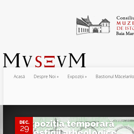
Acasă
Despre Noi
Expoziţii
Bastionul Măcelarilo
0
Expoziția temporară
DEC.
29
„Vestigii arheologice