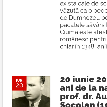
exista cale de s
văzută ca o ped
de Dumnezeu pe
păcatele săvârşi
Ciuma este atest
românesc pentru
chiar în 1348, an î
20 iunie 20
IUN.
20
ani de la 
prof. dr. A
Socolan (1