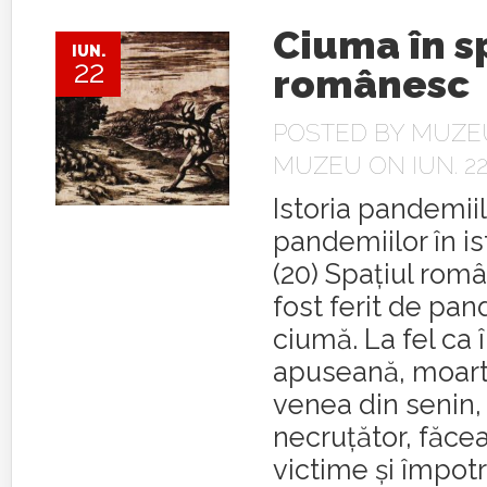
Ciuma în s
IUN.
22
românesc
POSTED BY
MUZEU
MUZEU
ON IUN. 22
Istoria pandemiilo
pandemiilor în is
(20) Spaţiul rom
fost ferit de pa
ciumă. La fel ca 
apuseană, moart
venea din senin,
necruţător, făc
victime şi împotr