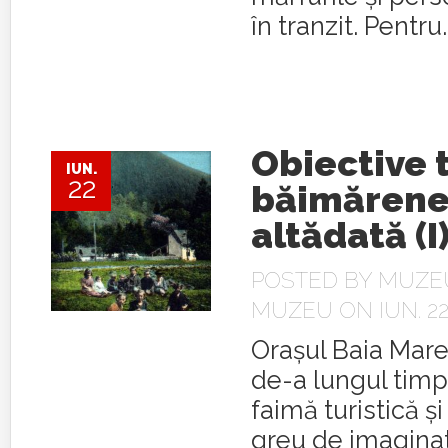
în tranzit. Pentru..
Obiective t
IUN.
22
băimărene
altădată (I
POSTED BY
MUZEU
MUZEU
ON IUN. 22
Orașul Baia Mare
de-a lungul timp
faimă turistică și
greu de imaginat 