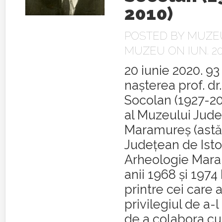
2010)
POSTED BY
MUZEU
MUZEU
ON IUN. 20
20 iunie 2020. 93
nașterea prof. dr
Socolan (1927-20
al Muzeului Jud
Maramureș (astă
Județean de Istor
Arheologie Mara
anii 1968 și 197
printre cei care 
privilegiul de a-
de a colabora c