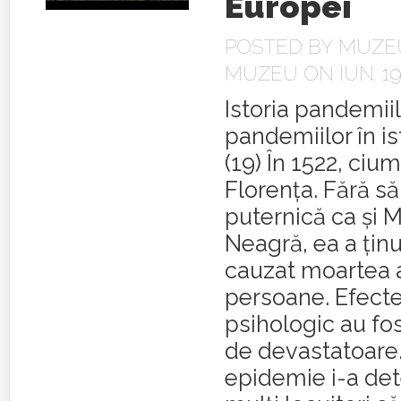
Europei
POSTED BY
MUZEU
MUZEU
ON IUN. 19
Istoria pandemiilo
pandemiilor în is
(19) În 1522, cium
Florenţa. Fără să
puternică ca şi 
Neagră, ea a ţinu
cauzat moartea 
persoane. Efecte
psihologic au fost
de devastatoare.
epidemie i-a de