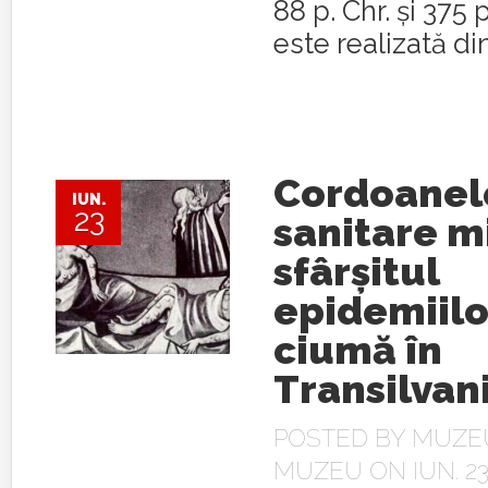
88 p. Chr. şi 375
este realizată din.
Cordoanel
IUN.
23
sanitare mi
sfârșitul
epidemiilo
ciumă în
Transilvan
POSTED BY
MUZEU
MUZEU
ON IUN. 23