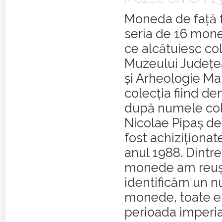
Moneda de față f
seria de 16 mo
ce alcătuiesc col
Muzeului Judeţea
şi Arheologie M
colecția fiind de
după numele col
Nicolae Pipaş de
fost achiziţiona
anul 1988. Dintre
monede am reuşi
identificăm un n
monede, toate e
perioada imperial