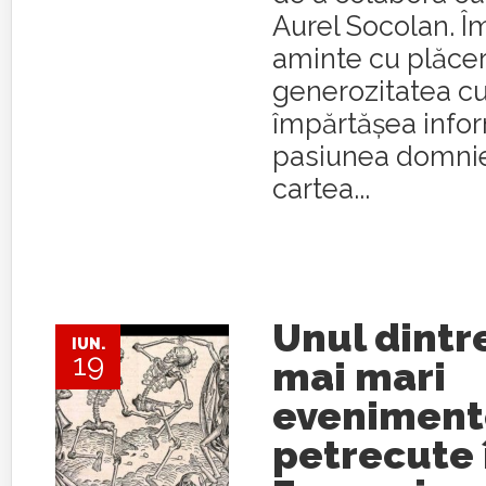
Aurel Socolan. Î
aminte cu plăce
generozitatea cu
împărtășea inform
pasiunea domnie
cartea...
Unul dintr
IUN.
19
mai mari
eveniment
petrecute î