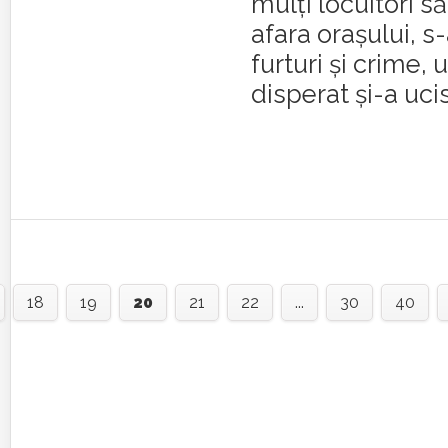
mulţi locuitori să
afara oraşului, s
furturi şi crime, 
disperat şi-a ucis
18
19
20
21
22
...
30
40