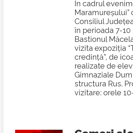
În cadrul evenime
Maramureşului” 
Consiliul Judeţ
în perioada 7-10 
Bastionul Măcela
vizita expoziţia “
credinţă”, de ico
realizate de elevi
Gimnaziale Dumb
structura Rus. P
vizitare: orele 10