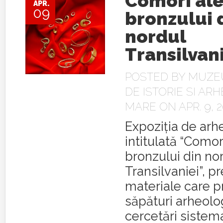
Comori ale
APR.
09
bronzului 
nordul
Transilvan
POSTED BY
MUZE
DE ISTORIE SI AR
MARE
ON APR. 9, 2
Expoziţia de arh
intitulată “Comor
bronzului din no
Transilvaniei”, p
materiale care p
săpături arheolo
cercetări sistema