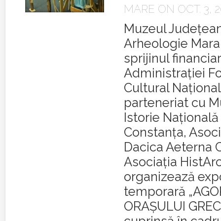
MARE
ON OCT. 3, 2
Muzeul Judeţean 
Arheologie Mar
sprijinul financiar
Administraţiei F
Cultural Naţional
parteneriat cu M
Istorie Naţională
Constanţa, Asoci
Dacica Aeterna 
Asociaţia HistAr
organizează expo
temporară „AGOR
ORAŞULUI GREC