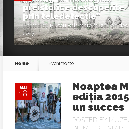
preistorice descoperite
prin teledetecție”
Posted by
Muzeu Baia Mare Muzeu
on dec.
2025
Home
Evenimente
Noaptea M
MAI
18
ediţia 2015
un succes
POSTED BY
MUZE
DE ISTORIE SI AR