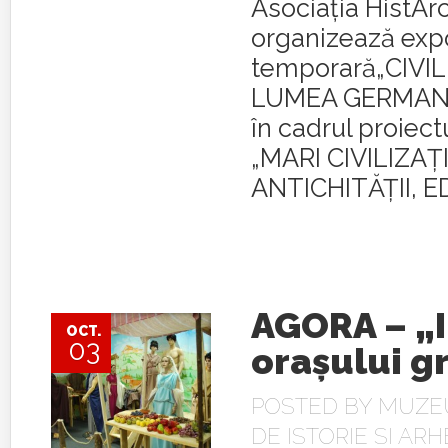
Asociaţia HistAr
organizează expo
temporară„CIVIL 
LUMEA GERMANI
în cadrul proiect
„MARI CIVILIZAŢI
ANTICHITĂŢII, EDI
AGORA – „
OCT.
03
oraşului g
POSTED BY
MUZE
DE ISTORIE SI AR