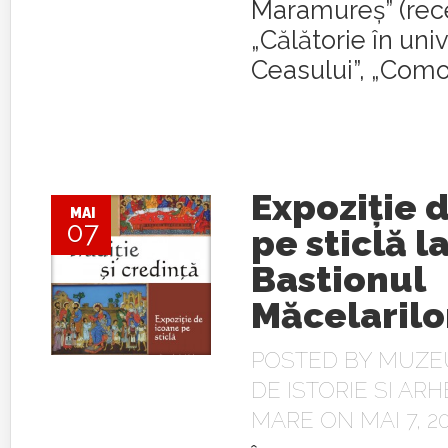
Maramureş” (rece
„Călătorie în uni
Ceasului”, „Comori
Expoziţie 
MAI
07
pe sticlă l
Bastionul
Măcelarilo
POSTED BY
MUZE
DE ISTORIE SI AR
MARE
ON MAI 7, 2