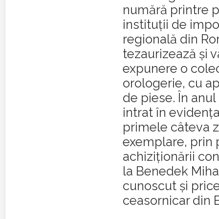
numără printre p
instituţii de imp
regională din Ro
tezaurizează şi va
expunere o cole
orologerie, cu a
de piese. În anul
intrat în evidenţa 
primele câteva z
exemplare, prin
achiziţionării co
la Benedek Mihai
cunoscut şi pric
ceasornicar din B