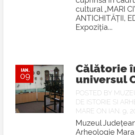
cuprinsă în cadru
cultural „MARI C
ANTICHITĂŢII, EDI
Expoziţia...
Călătorie î
IAN.
09
universul 
POSTED BY
MUZE
DE ISTORIE SI AR
MARE
ON IAN. 9, 2
Muzeul Judeţean 
Arheologie Mar