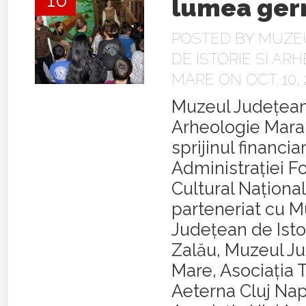
10
lumea ger
POSTED BY
MUZE
DE ISTORIE SI AR
MARE
ON OCT. 10, 
Muzeul Judeţean 
Arheologie Mar
sprijinul financiar
Administraţiei F
Cultural Naţional
parteneriat cu M
Judeţean de Istor
Zalău, Muzeul J
Mare, Asociaţia 
Aeterna Cluj Na