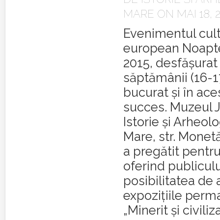
MARE
ON MAI 18, 
Evenimentul cult
european Noapt
2015, desfăşurat 
săptămânii (16-17
bucurat şi în ace
succes. Muzeul 
Istorie şi Arheol
Mare, str. Monetăr
a pregătit pent
oferind publiculu
posibilitatea de a
expoziţiile per
„Minerit şi civiliz