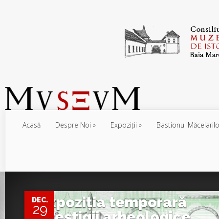
Acasă
Despre Noi
Expoziţii
Bastionul Măcelarilo
0
Expoziția temporară
DEC.
29
„Vestigii arheologice