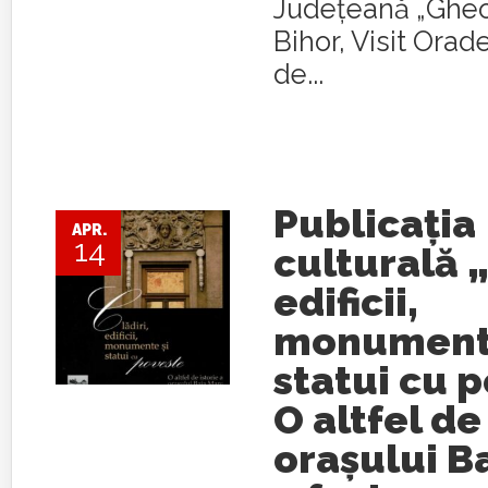
Județeană „Gheo
Bihor, Visit Orad
de...
Publicația
APR.
14
culturală „
edificii,
monumente
statui cu 
O altfel de
orașului B