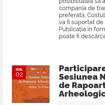
posibilitatea să 
compania de tra
preferată. Costul
va fi suportat de
Publicația în for
poate fi descărcat
Participare
IUN.
02
Sesiunea N
de Rapoar
Arheologi
POSTED BY
MUZEU