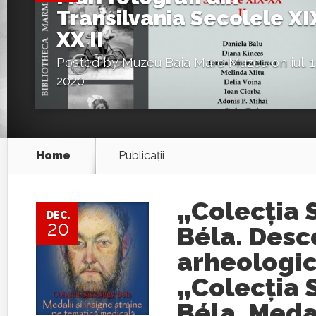
Transilvania Secolele XI
XX II
Posted by
Muzeu Baia Mare Muzeu
on iul. 1
2020
Home
Publicaţii
„Colecția 
DEC.
20
Béla. Desc
arheologic
„Colecția 
Béla. Medal