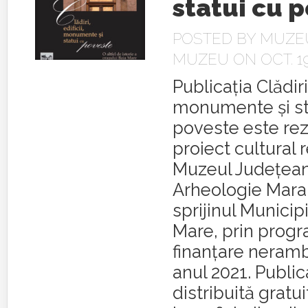
statui cu 
POSTED BY
MUZEU
MUZEU
ON OCT. 19
Publicația Clădiri,
monumente și st
poveste este rez
proiect cultural 
Muzeul Județean 
Arheologie Mara
sprijinul Municip
Mare, prin prog
finanțare neramb
anul 2021. Public
distribuită gratui