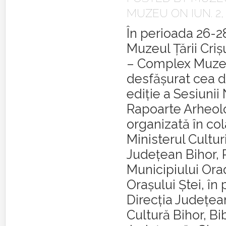
MUZEU
ON IUN. 2,
În perioada 26-2
Muzeul Țării Criș
– Complex Muzea
desfășurat cea d
ediție a Sesiunii
Rapoarte Arheol
organizată în co
Ministerul Culturi
Județean Bihor, 
Municipiului Ora
Orașului Ștei, în
Direcția Județea
Cultură Bihor, Bi