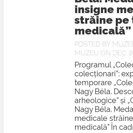
insigne me
străine pe
medicală”
POSTED BY
MUZEU
MUZEU
ON DEC. 20
Programul „Colecț
colecționari”: exp
temporare „Colec
Nagy Béla. Desco
arheologice” și „
Nagy Béla. Medali
medicale străin
medicală” În cad