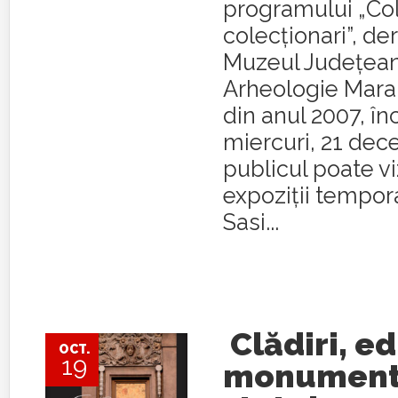
programului „Cole
colecționari”, de
Muzeul Judeţean 
Arheologie Mara
din anul 2007, î
miercuri, 21 dec
publicul poate vi
expoziții tempora
Sasi...
Clădiri, edi
OCT.
19
monumente