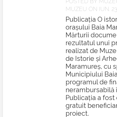
POSTED BY
MUZEU
MUZEU
ON IUN. 23
Publicația O istor
orașului Baia Ma
Mărturii docume
rezultatul unui p
realizat de Muze
de Istorie și Arh
Maramureș, cu sp
Municipiului Baia
programul de fi
nerambursabilă î
Publicația a fost 
gratuit beneficiar
proiect.