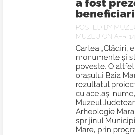
a fost pre
beneficiari
POSTED BY
MUZEU
MUZEU
ON APR. 14
Cartea „Clădiri, ed
monumente și st
poveste. O altfel
orașului Baia Ma
rezultatul proiect
cu același nume,
Muzeul Județean 
Arheologie Mara
sprijinul Municip
Mare, prin prog