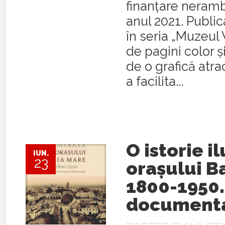
finanțare neramb
anul 2021. Public
în seria „Muzeul 
de pagini color ș
de o grafică atra
a facilita...
O istorie i
IUN.
23
orașului B
1800-1950.
document