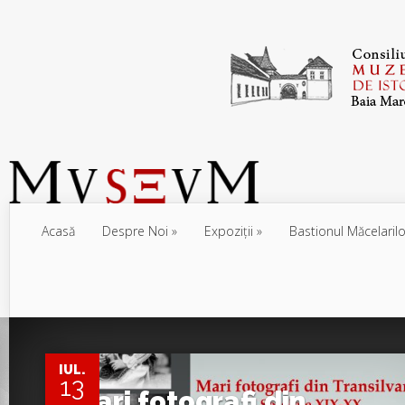
Acasă
Despre Noi
Expoziţii
Bastionul Măcelarilo
0
IUL.
13
Mari fotografi din