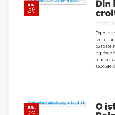
Din 
IUN.
28
croi
POSTED B
Expoziția n
croitorilo
păstrate î
cuprinde i
foarfeci, 
secolele X
O is
IUN.
23