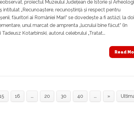
observat, proiectul Muzeului Județean de Istorie și Arheolog
intitulat „Recunoaștere, recunoștință și respect pentru
nii, făuritori ai României Mari” se dovedește a fi astăzi, la doi
ementare, unul marcat de amprenta „lucrului bine făcut” (în
i Tadeusz Kotarbinski, autorul celebrului „Tratat...
Read Mo
15
16
...
20
30
40
...
»
Ultim