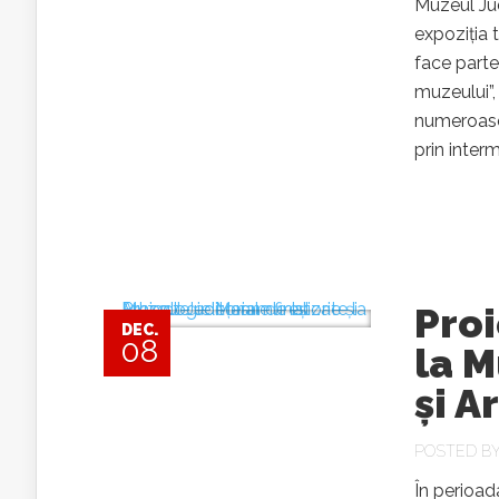
Muzeul Jud
expoziția 
face parte
muzeului”,
numeroasel
prin interm
Proi
DEC.
08
la M
și 
POSTED B
În perioad