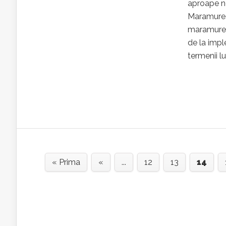
aproape ne
Maramureș 
maramureșe
de la impl
termenii lu
« Prima
«
...
12
13
14