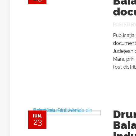
Baia
doc
POSTED B
Publicația
documentar
Județean d
Mare, prin
fost distri
Drum
IUN.
23
Bai