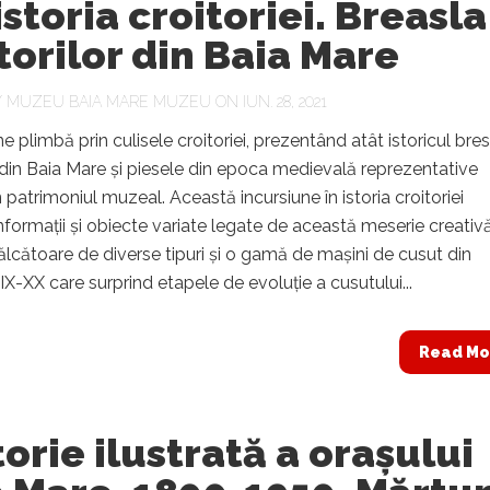
istoria croitoriei. Breasla
torilor din Baia Mare
Y
MUZEU BAIA MARE MUZEU
ON IUN. 28, 2021
e plimbă prin culisele croitoriei, prezentând atât istoricul bres
r din Baia Mare și piesele din epoca medievală reprezentative
n patrimoniul muzeal. Această incursiune în istoria croitoriei
nformații și obiecte variate legate de această meserie creativă
călcătoare de diverse tipuri și o gamă de mașini de cusut din
IX-XX care surprind etapele de evoluție a cusutului...
Read Mo
torie ilustrată a orașului