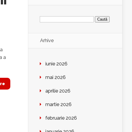
ii
Caută
după:
Arhive
ia
a a
iunie 2026
mai 2026
re
aprilie 2026
martie 2026
februarie 2026
ianuarie 2026