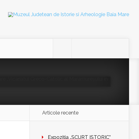
xpoziției temporare
Greco-Catolic al
lui în epoca modernă”
a Mare Muzeu
on dec. 9, 2025
Articole recente
Expoziția „SCURT ISTORIC”