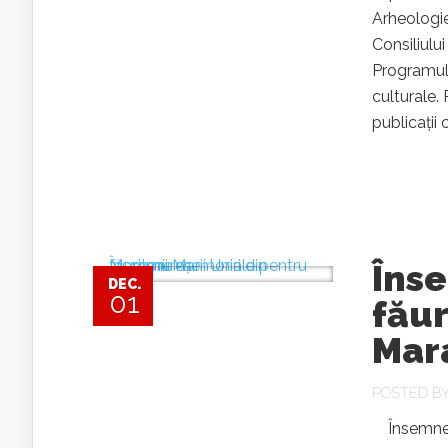
Arheologie
Consiliulu
Programul 
culturale.
publicații
Îns
DEC.
01
făur
Mar
POSTED B
Însemne me