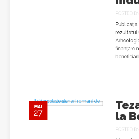
indu
POSTED B
Publicația
rezultatul
Arheologie
finanțare 
beneficiari
Tez
MAI
27
la 
POSTED B