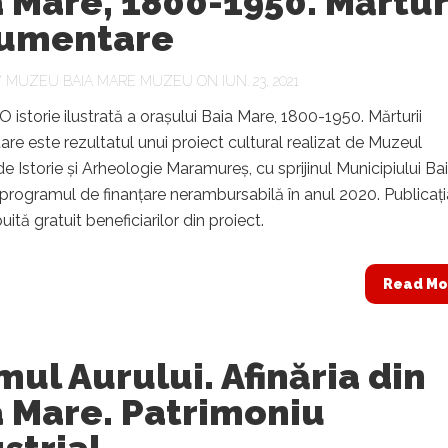
 Mare, 1800-1950. Mărtur
umentare
Y
MUZEU BAIA MARE MUZEU
ON IUN. 23, 2021
 O istorie ilustrată a orașului Baia Mare, 1800-1950. Mărturii
e este rezultatul unui proiect cultural realizat de Muzeul
e Istorie și Arheologie Maramureș, cu sprijinul Municipiului Ba
 programul de finanțare nerambursabilă în anul 2020. Publicați
buită gratuit beneficiarilor din proiect.
Read Mo
ul Aurului. Afinăria din
a Mare. Patrimoniu