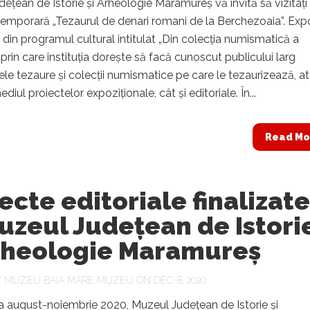
ețean de Istorie și Arheologie Maramureș vă invită să vizitați
temporară „Tezaurul de denari romani de la Berchezoaia”. Expo
 din programul cultural intitulat „Din colecția numismatică a
 prin care instituția dorește să facă cunoscut publicului larg
e tezaure și colecții numismatice pe care le tezaurizează, at
ediul proiectelor expoziționale, cât și editoriale. În...
Read Mo
ecte editoriale finalizate
uzeul Județean de Istori
Arheologie Maramureș
Y
MUZEU BAIA MARE MUZEU
ON DEC. 8, 2020
a august-noiembrie 2020, Muzeul Județean de Istorie și