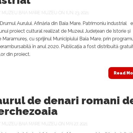
strial
Y
MUZEU BAIA MARE MUZEU
ON IUN. 23, 2021
 Drumul Aurului. Afinăria din Baia Mare. Patrimoniu industrial 
 unui proiect cultural realizat de Muzeul Județean de Istorie și
 Maramureș, cu sprijinul Municipiului Baia Mare, prin program
nerambursabilă în anul 2020. Publicația a fost distribuită gratui
lor din proiect.
Read Mo
aurul de denari romani d
Berchezoaia
Y
MUZEU BAIA MARE MUZEU
ON MAI 27, 2021