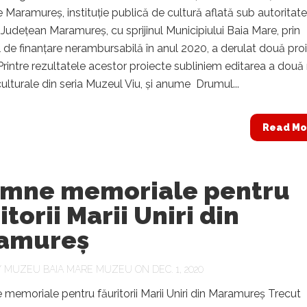
 Maramureș, instituție publică de cultură aflată sub autoritat
i Județean Maramureș, cu sprijinul Municipiului Baia Mare, prin
de finanțare nerambursabilă în anul 2020, a derulat două pro
 Printre rezultatele acestor proiecte subliniem editarea a două 
 culturale din seria Muzeul Viu, și anume Drumul...
Read Mo
emne memoriale pentru
itorii Marii Uniri din
amureș
Y
MUZEU BAIA MARE MUZEU
ON DEC. 1, 2020
moriale pentru făuritorii Marii Uniri din Maramureș Trecut