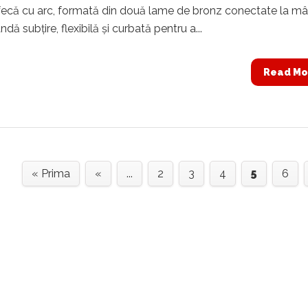
rfecă cu arc, formată din două lame de bronz conectate la m
ndă subţire, flexibilă şi curbată pentru a...
Read Mo
« Prima
«
...
2
3
4
5
6