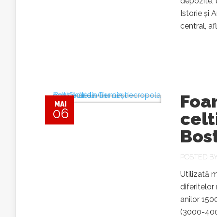
depozite, 
Istorie și
central, afl
Foar
MAI
06
celt
Bos
POSTED B
Utilizată m
diferitelor 
anilor 150
(3000-400