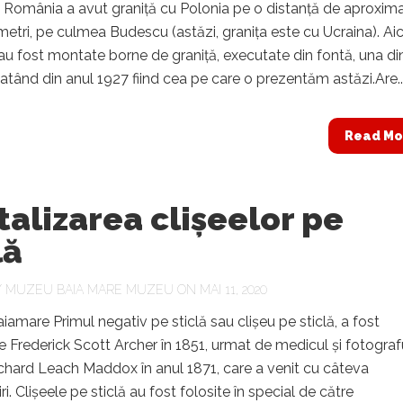
, România a avut graniță cu Polonia pe o distanță de aproxima
metri, pe culmea Budescu (astăzi, granița este cu Ucraina). Aici
, au fost montate borne de graniță, executate din fontă, una di
atând din anul 1927 fiind cea pe care o prezentăm astăzi.Are..
Read Mo
talizarea clișeelor pe
lă
Y
MUZEU BAIA MARE MUZEU
ON MAI 11, 2020
mare Primul negativ pe sticlă sau clișeu pe sticlă, a fost
e Frederick Scott Archer în 1851, urmat de medicul și fotograf
ichard Leach Maddox în anul 1871, care a venit cu câteva
i. Clișeele pe sticlă au fost folosite în special de către