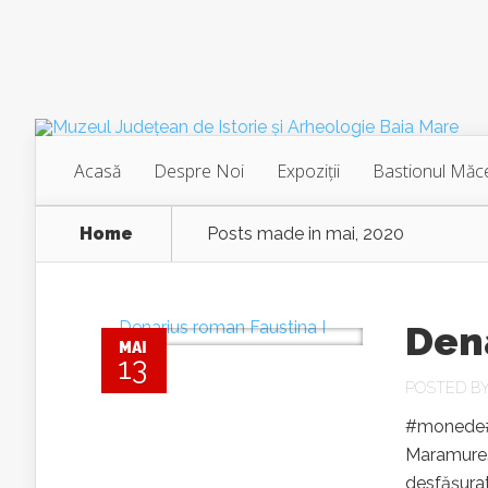
Acasă
Despre Noi
Expoziţii
Bastionul Măce
Home
Posts made in mai, 2020
Dena
MAI
13
POSTED B
#monede#m
Maramureş)
desfăşurat