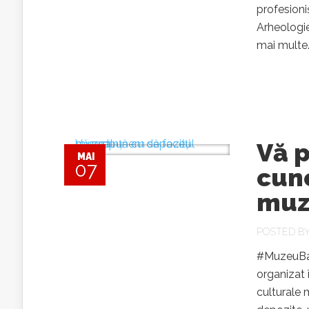
profesioni
Arheologie
mai multe.
Vă 
MAI
07
cuno
muz
POSTED B
#MuzeuBai
organizat 
culturale m