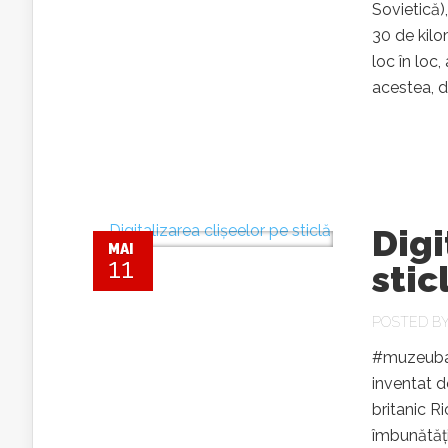
Sovietică)
30 de kilo
loc în loc
acestea, d
Digi
MAI
11
stic
POSTED B
#muzeubaia
inventat d
britanic R
îmbunătățir