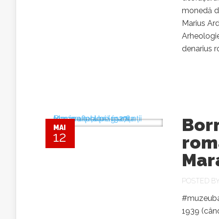
monedă de
Marius Ard
Arheologie
denarius r
Born
MAI
12
rom
Mar
POSTED B
#muzeubai
1939 (când