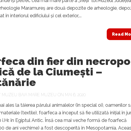
unde își petrec cea mai mare parte a „vieții” lor.Muzeul Județe
 Arheologie Maramureș are două depozite de arheologie, depoz
at în interiorul edificiului și cel exterior,...
Read Mo
feca din fier din necropo
ică de la Ciumești –
tănărie
Y
MUZEU BAIA MARE MUZEU
ON MAI 6, 2020
ai ales la tăierea părului animalelor (în special oi), oamenilor 
materiale (textile), foarfeca a început să fie utilizată iniţial în ju
0 î.Hr. în Egiptul Antic. Însă cea mai veche formă de foarfecă
0 de ani vechime) a fost descoperită în Mesopotamia. Acea