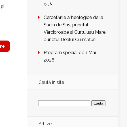
✨🌙
şi
Cercetările arheologice de la
Suciu de Sus, punctul
Vârcioroabe și Curtuiușu Mare,
punctul Dealul Curmăturii
re
Program special de 1 Mai
2026
Caută în site
Caută
după:
Arhive