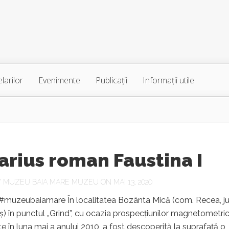
larilor
Evenimente
Publicaţii
Informaţii utile
rius roman Faustina I
Y
MUZEU BAIA MARE MUZEU
ON MAI 13, 2020
uzeubaiamare În localitatea Bozânta Mică (com. Recea, ju
 în punctul „Grind”, cu ocazia prospecţiunilor magnetometri
e în luna mai a anului 2010, a fost descoperită la suprafaţă o