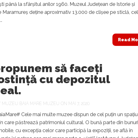
ști până la sfârșitul anilor 1960. Muzeul Județean de Istorie și
 Maramureș deține aproximativ 13.000 de clișee pe sticlă, ce
..
Read Mo
propunem să faceți
stință cu depozitul
eal.
Y
MUZEU BAIA MARE MUZEU
ON MAI 7, 2020
aMare# Cele mai multe muzee dispun de cel puțin un spațiu
în care păstrează patrimoniul cultural. O bună parte din bunuri
obile, cu excepția celor care participă la expoziții, se află în