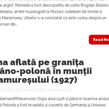
 argint. Moneda a fost descoperită de către Bogdan Bobînă 
eleanu, ambii muzeografi la Muzeul Județean de Istorie și
 Maramureș. Ulterior s-a constatat că este vorba despre un
oman din...
Read Mo
a aflată pe granița
âno-polonă în munții
amureșului (1927)
Y
MUZEU BAIA MARE MUZEU
ON MAI 12, 2020
amare#Maramures După anul 1918 și până în toamna anului
 Polonia a fost invadată și cucerită de Germania și Uniunea