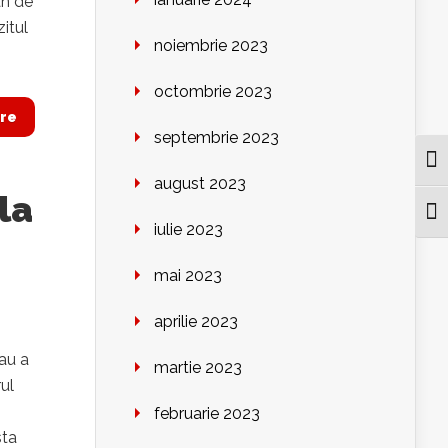
an de
itul
noiembrie 2023
octombrie 2023
re
septembrie 2023
Togg
august 2023
la
Togg
iulie 2023
mai 2023
aprilie 2023
sau a
martie 2023
rul
februarie 2023
sta